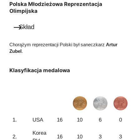
Polska Młodzieżowa Reprezentacja
Olimpijska
Skład
Chorążym reprezentacji Polski był saneczkarz
Artur
Zubel
.
Klasyfikacja medalowa
1.
USA
16
10
6
0
Korea
2.
16
10
3
3