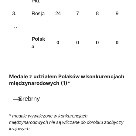
Płd.
3.
Rosja
24
7
8
9
…
Polsk
.
0
0
0
0
a
Medale z udziałem Polaków w konkurencjach
międzynarodowych (1)*
Srebrny
* medale wywalczone w konkurencjach
międzynarodowych nie są wliczane do dorobku zdobyczy
krajowych