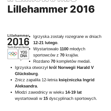
Lillehammer 2016
Igrzyska zostały rozegrane w dniach
12-21 lutego
.
Wystartowało
1100
młodych
sportowców z
70
krajów.
Rozdano
70
kompletów medali.
Igrzyska otworzył
król Norwegii Harald V
Glücksburg
.
Znicz zapaliła 12-letnia
księżniczka Ingrid
Aleksandra
.
Młodzi zawodnicy w wieku
14-19 lat
wystartowali w
15
dyscyplinach sportowych.