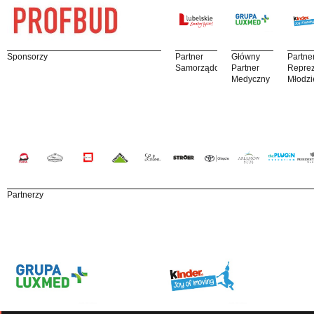
Sponsorzy
Partner
Główny
Partne
Samorządowy
Partner
Reprez
Medyczny
Młodzi
Partnerzy