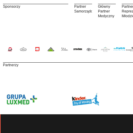
Sponsorzy
Partner
Główny
Partne
Samorządowy
Partner
Reprez
Medyczny
Młodzi
Partnerzy