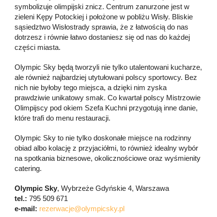
symbolizuje olimpijski znicz. Centrum zanurzone jest w
zieleni Kępy Potockiej i położone w pobliżu Wisły. Bliskie
sąsiedztwo Wisłostrady sprawia, że z łatwością do nas
dotrzesz i równie łatwo dostaniesz się od nas do każdej
części miasta.
Olympic Sky będą tworzyli nie tylko utalentowani kucharze,
ale również najbardziej utytułowani polscy sportowcy. Bez
nich nie byłoby tego miejsca, a dzięki nim zyska
prawdziwie unikatowy smak. Co kwartał polscy Mistrzowie
Olimpijscy pod okiem Szefa Kuchni przygotują inne danie,
które trafi do menu restauracji.
Olympic Sky to nie tylko doskonałe miejsce na rodzinny
obiad albo kolację z przyjaciółmi, to również idealny wybór
na spotkania biznesowe, okolicznościowe oraz wyśmienity
catering.
Olympic Sky
, Wybrzeże Gdyńskie 4, Warszawa
tel.:
795 509 671
e-mail:
rezerwacje@olympicsky.pl