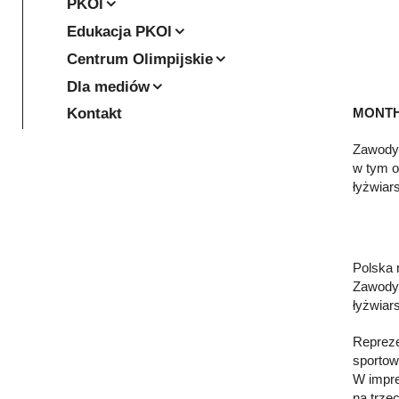
PKOl
Edukacja PKOl
Centrum Olimpijskie
Dla mediów
MONTHE
Kontakt
Zawody 
w tym o
łyżwiar
Polska 
Zawody 
łyżwiar
Repreze
sportow
W imprez
na trze