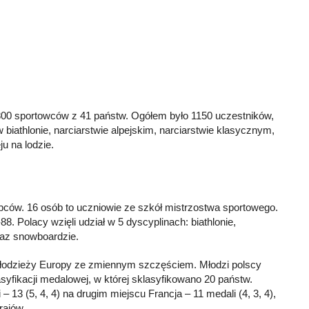
800 sportowców z 41 państw. Ogółem było 1150 uczestników,
 biathlonie, narciarstwie alpejskim, narciarstwie klasycznym,
u na lodzie.
opców. 16 osób to uczniowie ze szkół mistrzostwa sportowego.
. Polacy wzięli udział w 5 dyscyplinach: biathlonie,
oraz snowboardzie.
Młodzieży Europy ze zmiennym szczęściem. Młodzi polscy
syfikacji medalowej, w której sklasyfikowano 20 państw.
 13 (5, 4, 4) na drugim miejscu Francja – 11 medali (4, 3, 4),
rajów.