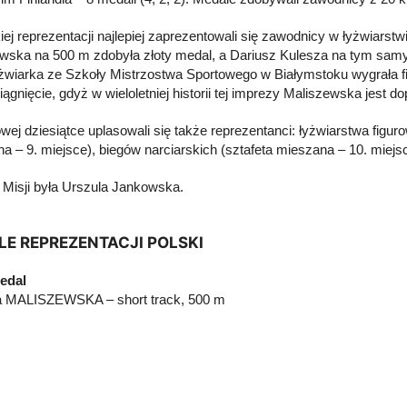
ej reprezentacji najlepiej zaprezentowali się zawodnicy w łyżwiarstw
wska na 500 m zdobyła złoty medal, a Dariusz Kulesza na tym samym
łyżwiarka ze Szkoły Mistrzostwa Sportowego w Białymstoku wygrała 
iągnięcie, gdyż w wieloletniej historii tej imprezy Maliszewska jest
wej dziesiątce uplasowali się także reprezentanci: łyżwiarstwa figuro
ha – 9. miejsce), biegów narciarskich (sztafeta mieszana – 10. miej
Misji była Urszula Jankowska.
E REPREZENTACJI POLSKI
edal
a MALISZEWSKA – short track, 500 m