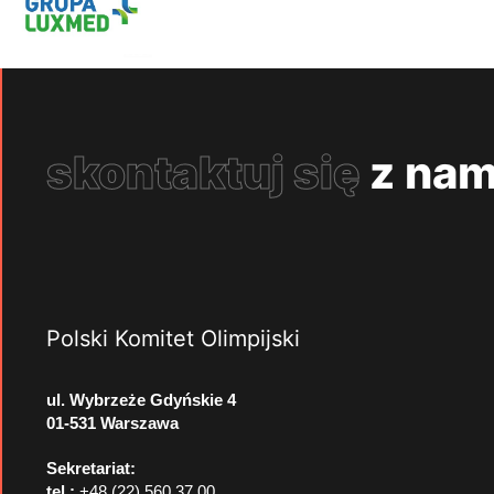
skontaktuj się
z nam
Polski Komitet Olimpijski
ul. Wybrzeże Gdyńskie 4
01-531 Warszawa
Sekretariat:
tel.:
+48 (22) 560 37 00