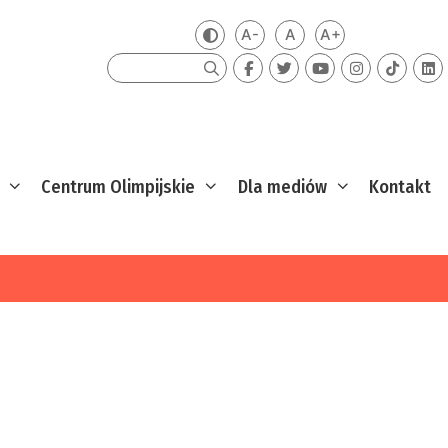
A-
A
A+
Zmień kontrast
Mniejsza czcionka
Domyślna czcionka
Większa czcion
Szukaj
Centrum Olimpijskie
Dla mediów
Kontakt