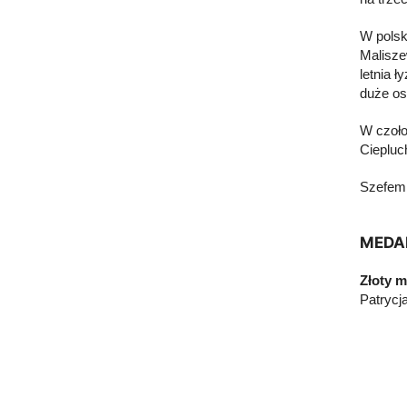
W polski
Malisze
letnia 
duże os
W czoło
Ciepluc
Szefem 
MEDAL
Złoty m
Patrycj