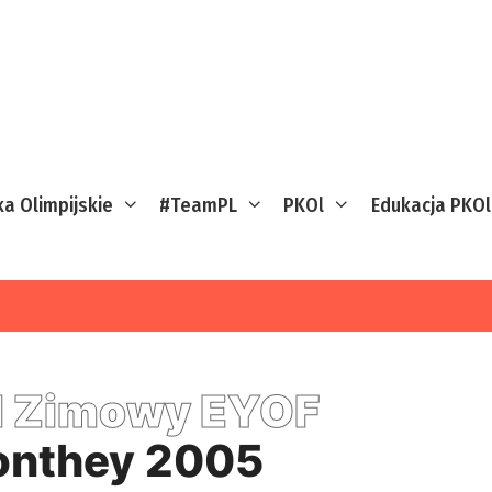
ka Olimpijskie
#TeamPL
PKOl
Edukacja PKOl
I Zimowy EYOF
nthey 2005