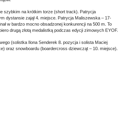
ie szybkim na krótkim torze (short track). Patrycja
 dystansie zajął 4. miejsce. Patrycja Maliszewska – 17-
finał w bardzo mocno obsadzonej konkurencji na 500 m. To
 dopiero drugą złotą medalistką podczas edycji zimowych EYOF.
wego (solistka Ilona Senderek 8. pozycja i solista Maciej
sce) oraz snowboardu (boardercross dziewcząt – 10. miejsce).