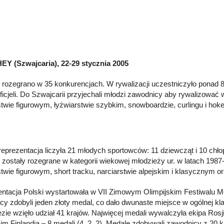
Y (Szwajcaria), 22-29 stycznia 2005
rozegrano w 35 konkurencjach. W rywalizacji uczestniczyło ponad 
ficjeli. Do Szwajcarii przyjechali młodzi zawodnicy aby rywalizować w
stwie figurowym, łyżwiarstwie szybkim, snowboardzie, curlingu i hokej
reprezentacja liczyła 21 młodych sportowców: 11 dziewcząt i 10 chł
zostały rozegrane w kategorii wiekowej młodzieży ur. w latach 1987-88
stwie figurowym, short tracku, narciarstwie alpejskim i klasycznym 
ntacja Polski wystartowała w VII Zimowym Olimpijskim Festiwalu 
cy zdobyli jeden złoty medal, co dało dwunaste miejsce w ogólnej kla
ie wzięło udział 41 krajów. Najwięcej medali wywalczyła ekipa Rosji –
cim Finlandia – 8 medali (4, 2, 2). Medale zdobywali zawodnicy z 20 k