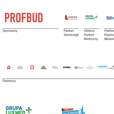
Sponsorzy
Partner
Główny
Partne
Samorządowy
Partner
Reprez
Medyczny
Młodzi
Partnerzy