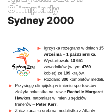
Olimpiady
Sydney 2000
Igrzyska rozegrano w dniach
15
września – 1 października
.
Wystartowało
10 651
zawodników (w tym
4769
kobiet) ze
199
krajów.
Rozdano
300
kompletów medali.
Przysięgę olimpijską w imieniu sportowców
złożyła hokeistka na trawie
Rachelle Margaret
Hawkes
, natomiast w imieniu sędziów i
trenerów –
Peter Kerr
.
Znicz zapaliła srebrna medalistka z Atlanty