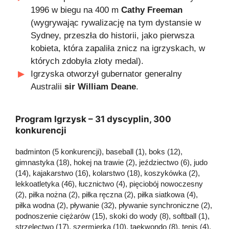
1996 w biegu na 400 m
Cathy Freeman
(wygrywając rywalizację na tym dystansie w
Sydney, przeszła do historii, jako pierwsza
kobieta, która zapaliła znicz na igrzyskach, w
których zdobyła złoty medal).
Igrzyska otworzył gubernator generalny
Australii
sir William Deane
.
Program Igrzysk – 31 dyscyplin, 300
konkurencji
badminton (5 konkurencji), baseball (1), boks (12),
gimnastyka (18), hokej na trawie (2), jeździectwo (6), judo
(14), kajakarstwo (16), kolarstwo (18), koszykówka (2),
lekkoatletyka (46), łucznictwo (4), pięciobój nowoczesny
(2), piłka nożna (2), piłka ręczna (2), piłka siatkowa (4),
piłka wodna (2), pływanie (32), pływanie synchroniczne (2),
podnoszenie ciężarów (15), skoki do wody (8), softball (1),
strzelectwo (17), szermierka (10), taekwondo (8), tenis (4),