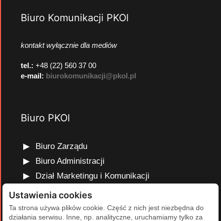
Biuro Komunikacji PKOl
kontakt wyłącznie dla mediów
tel.:
+48 (22) 560 37 00
e-mail:
biurokomunikacji@pkol.pl
Biuro PKOl
Biuro Zarządu
Biuro Administracji
Dział Marketingu i Komunikacji
Dział Edukacji Olimpijskiej
Ustawienia cookies
Dział Finansów i Kadr
Ta strona używa plików cookie. Część z nich jest niezbędna do
działania serwisu. Inne, np. analityczne, uruchamiamy tylko za
Dział Projektów Olimpijskich