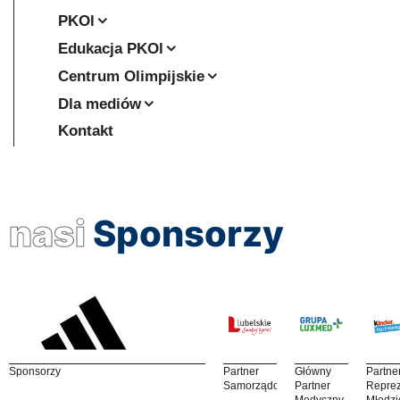
PKOl
Edukacja PKOl
Centrum Olimpijskie
Dla mediów
Kontakt
nasi
Sponsorzy
Sponsorzy
Partner
Główny
Partne
Samorządowy
Partner
Reprez