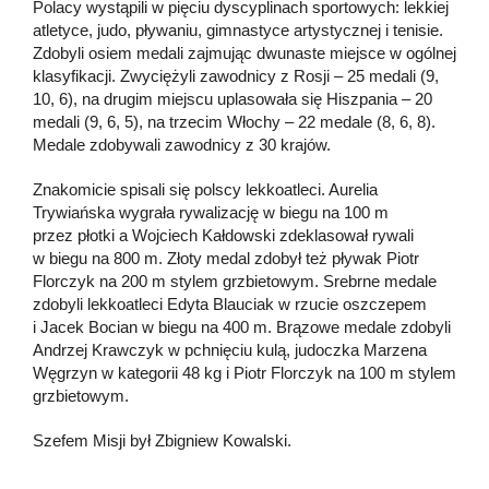
Polacy wystąpili w pięciu dyscyplinach sportowych: lekkiej
atletyce, judo, pływaniu, gimnastyce artystycznej i tenisie.
Zdobyli osiem medali zajmując dwunaste miejsce w ogólnej
klasyfikacji. Zwyciężyli zawodnicy z Rosji – 25 medali (9,
10, 6), na drugim miejscu uplasowała się Hiszpania – 20
medali (9, 6, 5), na trzecim Włochy – 22 medale (8, 6, 8).
Medale zdobywali zawodnicy z 30 krajów.
Znakomicie spisali się polscy lekkoatleci. Aurelia
Trywiańska wygrała rywalizację w biegu na 100 m
przez płotki a Wojciech Kałdowski zdeklasował rywali
w biegu na 800 m. Złoty medal zdobył też pływak Piotr
Florczyk na 200 m stylem grzbietowym. Srebrne medale
zdobyli lekkoatleci Edyta Blauciak w rzucie oszczepem
i Jacek Bocian w biegu na 400 m. Brązowe medale zdobyli
Andrzej Krawczyk w pchnięciu kulą, judoczka Marzena
Węgrzyn w kategorii 48 kg i Piotr Florczyk na 100 m stylem
grzbietowym.
Szefem Misji był Zbigniew Kowalski.