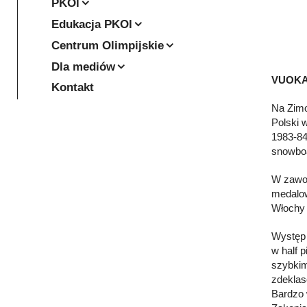
PKOl
Edukacja PKOl
Centrum Olimpijskie
Dla mediów
VUOKATT
Kontakt
Na Zimo
Polski 
1983-84
snowboa
W zawod
medalowe
Włochy 
Występ 
w half p
szybkim
zdeklas
Bardzo 