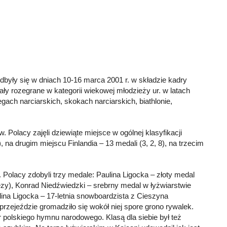
odbyły się w dniach 10-16 marca 2001 r. w składzie kadry
ły rozegrane w kategorii wiekowej młodzieży ur. w latach
egach narciarskich, skokach narciarskich, biathlonie,
Polacy zajęli dziewiąte miejsce w ogólnej klasyfikacji
 na drugim miejscu Finlandia – 13 medali (3, 2, 8), na trzecim
 Polacy zdobyli trzy medale: Paulina Ligocka – złoty medal
mprezy), Konrad Niedźwiedzki – srebrny medal w łyżwiarstwie
na Ligocka – 17-letnia snowboardzista z Cieszyna
rzejeździe gromadziło się wokół niej spore grono rywalek.
 polskiego hymnu narodowego. Klasą dla siebie był też