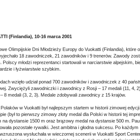
I (Finlandia), 10-16 marca 2001
we Olimpijskie Dni Młodzieży Europy do Vuokatti (Finlandia), które 
wyjechało 18 zawodniczek, 21 zawodników i 9 trenerów. Zawody zosta
. Polscy młodzi reprezentanci startowali w narciarstwie alpejskim, bi
rdzie i łyżwiarstwie szybkim.
ach wzięło udział ponad 700 zawodników i zawodniczek z 40 państw. 
j. Zwyciężyli zawodniczki i zawodnicy z Rosji – 17 medali (11, 4, 2),
– 8 medali (3, 2, 3). Medale zdobywali zawodnicy z 15 krajów.
Polaków w Vuokatti był najlepszym startem w historii zimowej edycji.
ipie (był to pierwszy zimowy złoty medal dla Polski w historii tej i
 na dystansie 1500 m oraz brązowy medal na dystansie 500 m. Pauli
owała pozostałe rywalki. Jest ambitna i głodna sukcesu. Po każdym p
wzruszona wysłuchała w wieczornej scenerii w Vuokatti Sport Center