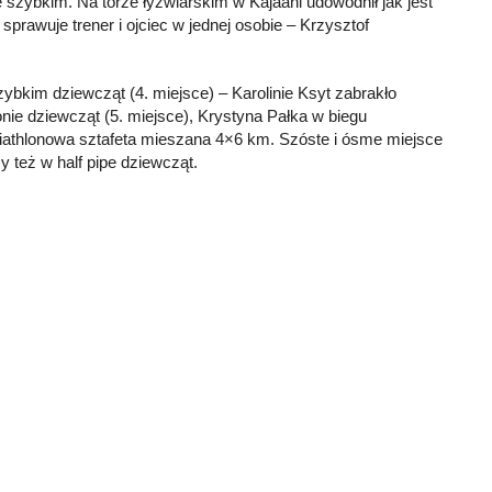
zybkim. Na torze łyżwiarskim w Kajaani udowodnił jak jest
rawuje trener i ojciec w jednej osobie – Krzysztof
ybkim dziewcząt (4. miejsce) – Karolinie Ksyt zabrakło
ie dziewcząt (5. miejsce), Krystyna Pałka w biegu
biathlonowa sztafeta mieszana 4×6 km. Szóste i ósme miejsce
 też w half pipe dziewcząt.