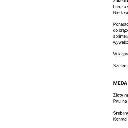
Zakopia
bardzo 
Niedźwi
Ponadto
do brąz
sprinte
wywalcz
W klasy
Szefem 
MEDAL
Złoty m
Paulina
Srebrn
Konrad 