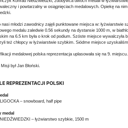
ńczyk Konrad Niedźwiedzki, zdobywca dwóch medali w łyżwiarstwie s
waleczny i powtarzalny w osiągnięciach medalowych. Opiekę na nim sp
edzki.
 nasi młodzi zawodnicy zajęli punktowane miejsca w: łyżwiarstwie sz
owego medalu zaledwie 0.56 sekundy na dystansie 1000 m, w biathlon
rskim na 6.5 km była o krok od podium. Szóste miejsce wywalczyła 
yli też chłopcy w łyżwiarstwie szybkim. Siódme miejsce uzyskaliśmy
fikacji medalowej polska reprezentacja uplasowała się na 9. miejscu.
Misji był Jan Błoński.
E REPREZENTACJI POLSKI
edal
 LIGOCKA – snowboard, half pipe
y medal
NIEDŹWIEDZKI – łyżwiarstwo szybkie, 1500 m