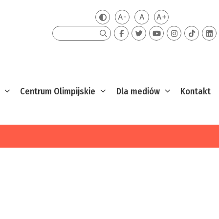
A-
A
A+
Zmień kontrast
Mniejsza czcionka
Domyślna czcionka
Większa czcion
Szukaj
Centrum Olimpijskie
Dla mediów
Kontakt