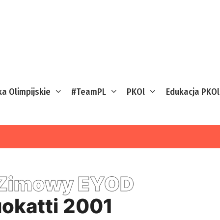
ka Olimpijskie
#TeamPL
PKOl
Edukacja PKOl
Zimowy EYOD
okatti 2001