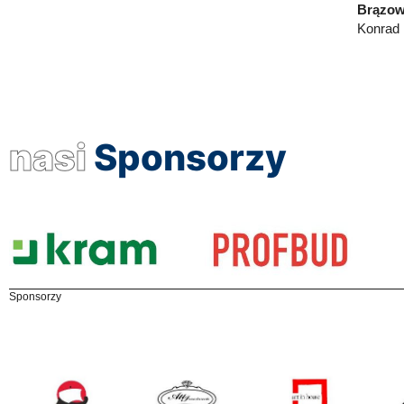
Brązow
Konrad 
nasi
Sponsorzy
Sponsorzy