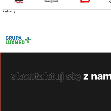
Partnerzy
skontaktuj się
z nam