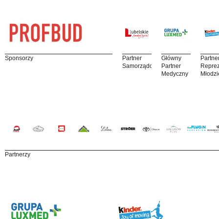
Sponsorzy
Partner
Główny
Partne
Samorządowy
Partner
Reprez
Medyczny
Młodzi
Partnerzy