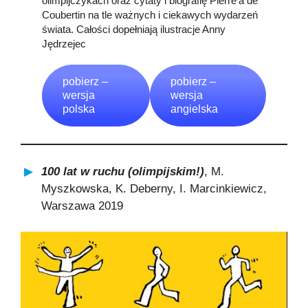
olimpijczykach oraz cytaty i biografię Pierre’a de
Coubertin na tle ważnych i ciekawych wydarzeń
świata. Całości dopełniają ilustracje Anny
Jędrzejec
pobierz –
pobierz –
wersja
wersja
polska
angielska
100 lat w ruchu (olimpijskim!)
, M.
Myszkowska, K. Deberny, I. Marcinkiewicz,
Warszawa 2019