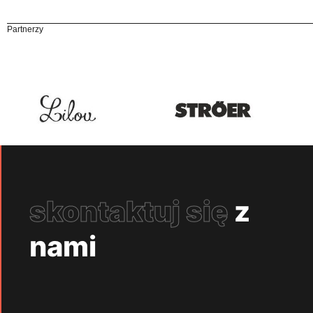
Partnerzy
skontaktuj się
z
nami