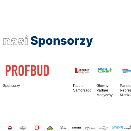
nasi
Sponsorzy
Sponsorzy
Partner
Główny
Partne
Samorządowy
Partner
Reprez
Medyczny
Młodzi