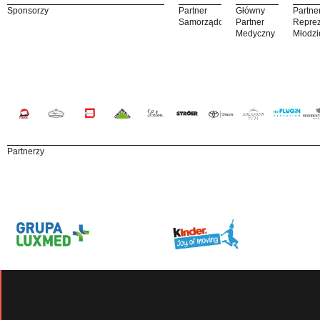
Sponsorzy
Partner
Główny
Partne
Samorządowy
Partner
Reprez
Medyczny
Młodzi
Partnerzy