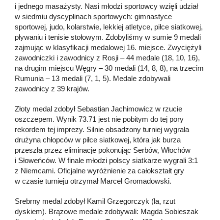
i jednego masażysty. Nasi młodzi sportowcy wzięli udział
w siedmiu dyscyplinach sportowych: gimnastyce
sportowej, judo, kolarstwie, lekkiej atletyce, piłce siatkowej,
pływaniu i tenisie stołowym. Zdobyliśmy w sumie 9 medali
zajmując w klasyfikacji medalowej 16. miejsce. Zwyciężyli
zawodniczki i zawodnicy z Rosji – 44 medale (18, 10, 16),
na drugim miejscu Węgry – 30 medali (14, 8, 8), na trzecim
Rumunia – 13 medali (7, 1, 5). Medale zdobywali
zawodnicy z 39 krajów.
Złoty medal zdobył Sebastian Jachimowicz w rzucie
oszczepem. Wynik 73.71 jest nie pobitym do tej pory
rekordem tej imprezy. Silnie obsadzony turniej wygrała
drużyna chłopców w piłce siatkowej, która jak burza
przeszła przez eliminacje pokonując Serbów, Włochów
i Słoweńców. W finale młodzi polscy siatkarze wygrali 3:1
z Niemcami. Oficjalne wyróżnienie za całokształt gry
w czasie turnieju otrzymał Marcel Gromadowski.
Srebrny medal zdobył Kamil Grzegorczyk (la, rzut
dyskiem). Brązowe medale zdobywali: Magda Sobieszak