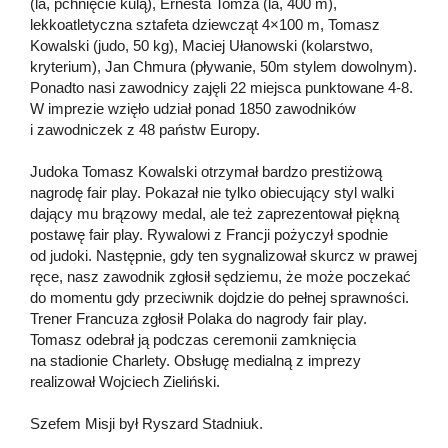
(la, pchnięcie kulą), Ernesta Tomza (la, 400 m),
lekkoatletyczna sztafeta dziewcząt 4×100 m, Tomasz
Kowalski (judo, 50 kg), Maciej Ułanowski (kolarstwo,
kryterium), Jan Chmura (pływanie, 50m stylem dowolnym).
Ponadto nasi zawodnicy zajęli 22 miejsca punktowane 4-8.
W imprezie wzięło udział ponad 1850 zawodników
i zawodniczek z 48 państw Europy.
Judoka Tomasz Kowalski otrzymał bardzo prestiżową
nagrodę fair play. Pokazał nie tylko obiecujący styl walki
dający mu brązowy medal, ale też zaprezentował piękną
postawę fair play. Rywalowi z Francji pożyczył spodnie
od judoki. Następnie, gdy ten sygnalizował skurcz w prawej
ręce, nasz zawodnik zgłosił sędziemu, że może poczekać
do momentu gdy przeciwnik dojdzie do pełnej sprawności.
Trener Francuza zgłosił Polaka do nagrody fair play.
Tomasz odebrał ją podczas ceremonii zamknięcia
na stadionie Charlety. Obsługę medialną z imprezy
realizował Wojciech Zieliński.
Szefem Misji był Ryszard Stadniuk.