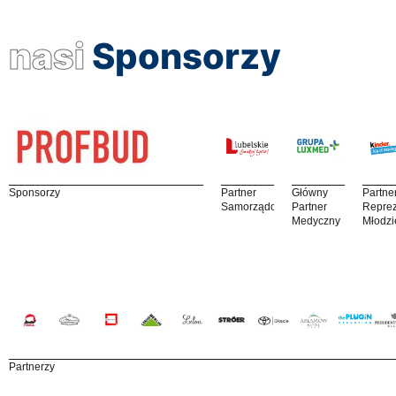
nasi
Sponsorzy
Sponsorzy
Partner
Główny
Partne
Samorządowy
Partner
Reprez
Medyczny
Młodzi
Partnerzy