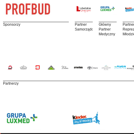
Sponsorzy
Partner
Główny
Partne
Samorządowy
Partner
Reprez
Medyczny
Młodzi
Partnerzy