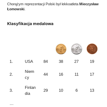
Chorążym reprezentacji Polski był lekkoatleta
Mieczysław
Łomowski
.
Klasyfikacja medalowa
1.
USA
84
38
27
19
Niem
2.
44
16
11
17
cy
Finlan
3.
29
10
6
13
dia
…