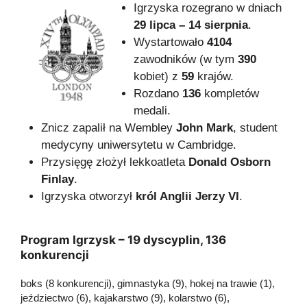
Igrzyska rozegrano w dniach
29 lipca – 14 sierpnia
.
Wystartowało
4104
zawodników (w tym
390
kobiet) z
59
krajów.
Rozdano
136
kompletów
medali.
Znicz zapalił na Wembley
John Mark
, student
medycyny uniwersytetu w Cambridge.
Przysięgę złożył lekkoatleta
Donald Osborn
Finlay
.
Igrzyska otworzył
król Anglii Jerzy VI
.
Program Igrzysk – 19 dyscyplin, 136
konkurencji
boks (8 konkurencji), gimnastyka (9), hokej na trawie (1),
jeździectwo (6), kajakarstwo (9), kolarstwo (6),