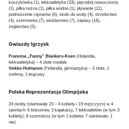
koszykówka (1), lekkoatletyka (33), pięciobój nowoczesny
(1), piłka nożna (1), piłka wodna (1), pływanie (11),
podnoszenie ciężarów (6), skoki do wody (4), strzelectwo
(4), szermierka (7), wioślarstwo (7), zapasy (16),
żeglarstwo (5).
Gwiazdy Igrzysk
Francina „Fanny” Blankers-Koen
(Holandia,
lekkoatletyka) – 4 złote medale
Veikko Huhtanen
(Finlandia, gimnastyka) – 3 złote, 1
srebrny, 1 brązowy
Polska Reprezentacja Olimpijska
24 osoby (startowały 23 – 4 kobiety i 19 mężczyzn) w 4
sportach: 6 bokserów, 3 kajakarzy, 7 lekkoatletów (w tym 3
kobiety), 8 szermierzy (w tym 1 kobieta; 7 startowało, 1
nie).