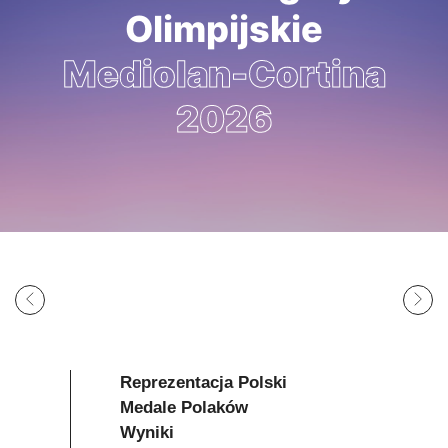
Olimpijskie
Mediolan-Cortina
2026
To były trzecie najlepsze
ZIO w historii startów
Polaków w tej imprezie
Reprezentacja Polski
Medale Polaków
Wyniki