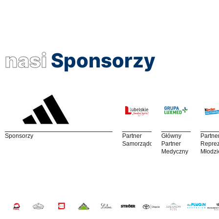
nasi
Sponsorzy
Sponsorzy
Partner
Główny
Partne
Samorządowy
Partner
Reprez
Medyczny
Młodzi