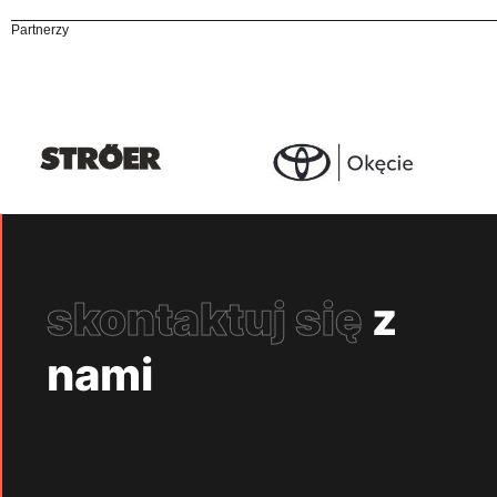
Partnerzy
skontaktuj się
z
nami