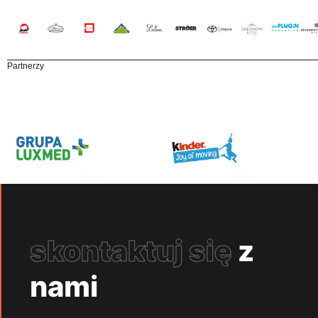
Partnerzy
skontaktuj się
z
nami