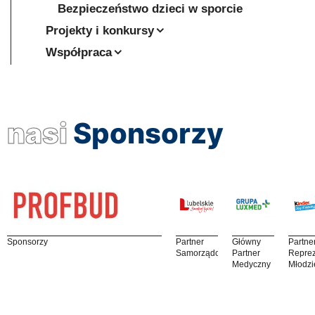
Bezpieczeństwo dzieci w sporcie
Projekty i konkursy
Współpraca
nasi
Sponsorzy
Sponsorzy
Partner
Główny
Partne
Samorządowy
Partner
Reprez
Medyczny
Młodzi