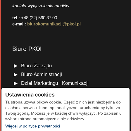
kontakt wyłącznie dla mediów
tel.:
+48 (22) 560 37 00
e-mail:
biurokomunikacji@pkol.pl
Biuro PKOl
Biuro Zarządu
Biuro Administracji
Dział Marketingu i Komunikacji
Dział Edukacji Olimpijskiej
Ustawienia cookies
Dział Finansów i Kadr
Ta strona używa plików cookie. Część z nich jest niezbędna do
działania serwisu. Inne, np. analityczne, uruchamiamy tylko za
Dział Projektów Olimpijskich
Twoją zgodą. Możesz je w każdej chwili wyłączyć. Po zapisaniu
Dział Programów Rozwojowych
wyboru strona automatycznie się odświeży.
(otwiera się w nowej karcie)
Więcej w polityce prywatności