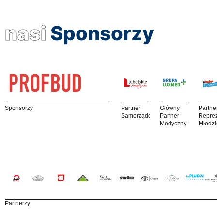
nasi
Sponsorzy
Sponsorzy
Partner
Główny
Partne
Samorządowy
Partner
Reprez
Medyczny
Młodzi
Partnerzy