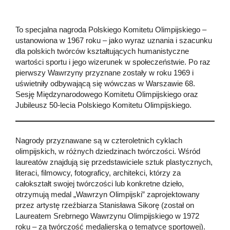
To specjalna nagroda Polskiego Komitetu Olimpijskiego –
ustanowiona w 1967 roku – jako wyraz uznania i szacunku
dla polskich twórców kształtujących humanistyczne
wartości sportu i jego wizerunek w społeczeństwie. Po raz
pierwszy Wawrzyny przyznane zostały w roku 1969 i
uświetniły odbywającą się wówczas w Warszawie 68.
Sesję Międzynarodowego Komitetu Olimpijskiego oraz
Jubileusz 50-lecia Polskiego Komitetu Olimpijskiego.
Nagrody przyznawane są w czteroletnich cyklach
olimpijskich, w różnych dziedzinach twórczości. Wśród
laureatów znajdują się przedstawiciele sztuk plastycznych,
literaci, filmowcy, fotograficy, architekci, którzy za
całokształt swojej twórczości lub konkretne dzieło,
otrzymują medal „Wawrzyn Olimpijski” zaprojektowany
przez artystę rzeźbiarza Stanisława Sikorę (został on
Laureatem Srebrnego Wawrzynu Olimpijskiego w 1972
roku – za twórczość medalierską o tematyce sportowej).