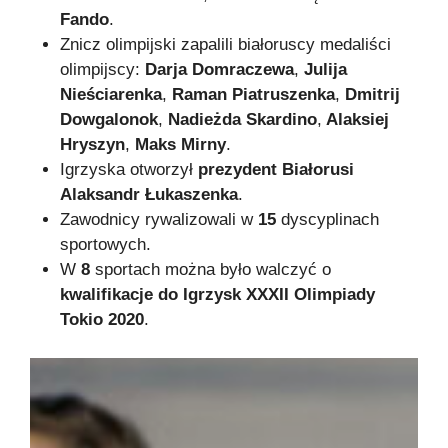
Fando
.
Znicz olimpijski zapalili białoruscy medaliści
olimpijscy:
Darja Domraczewa
,
Julija
Nieściarenka
,
Raman Piatruszenka
,
Dmitrij
Dowgalonok
,
Nadieżda Skardino
,
Alaksiej
Hryszyn
,
Maks Mirny
.
Igrzyska otworzył
prezydent Białorusi
Alaksandr Łukaszenka
.
Zawodnicy rywalizowali w
15
dyscyplinach
sportowych.
W
8
sportach można było walczyć o
kwalifikacje do Igrzysk XXXII Olimpiady
Tokio 2020
.