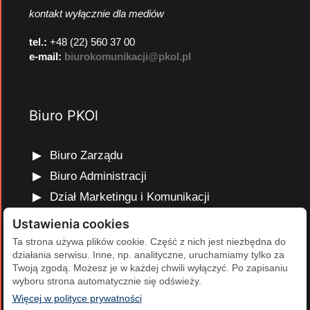
kontakt wyłącznie dla mediów
tel.:
+48 (22) 560 37 00
e-mail:
biurokomunikacji@pkol.pl
Biuro PKOl
Biuro Zarządu
Biuro Administracji
Dział Marketingu i Komunikacji
Dział Edukacji Olimpijskiej
Ustawienia cookies
Dział Finansów i Kadr
Ta strona używa plików cookie. Część z nich jest niezbędna do
działania serwisu. Inne, np. analityczne, uruchamiamy tylko za
Dział Projektów Olimpijskich
Twoją zgodą. Możesz je w każdej chwili wyłączyć. Po zapisaniu
Dział Programów Rozwojowych
wyboru strona automatycznie się odświeży.
(otwiera się w nowej karcie)
Więcej w polityce prywatności