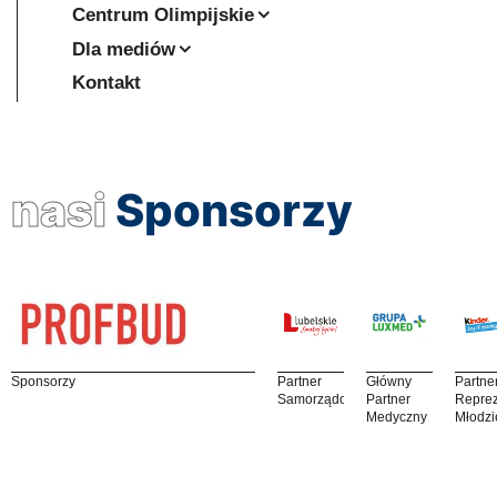
Centrum Olimpijskie
Dla mediów
Kontakt
nasi
Sponsorzy
Sponsorzy
Partner
Główny
Partne
Samorządowy
Partner
Reprez
Medyczny
Młodzi