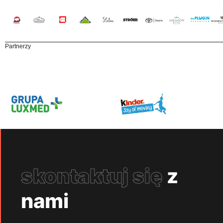
Partnerzy
skontaktuj się
z
nami