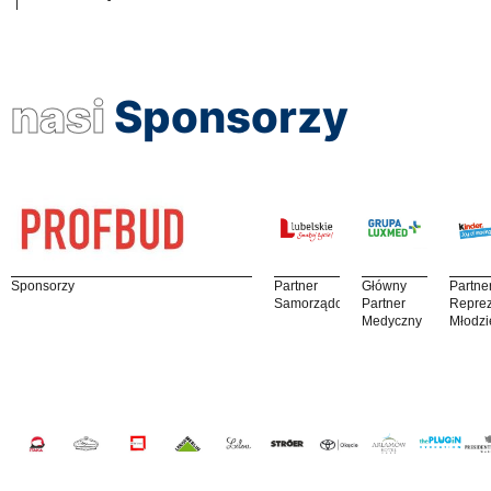
nasi
Sponsorzy
Sponsorzy
Partner
Główny
Partne
Samorządowy
Partner
Reprez
Medyczny
Młodzi