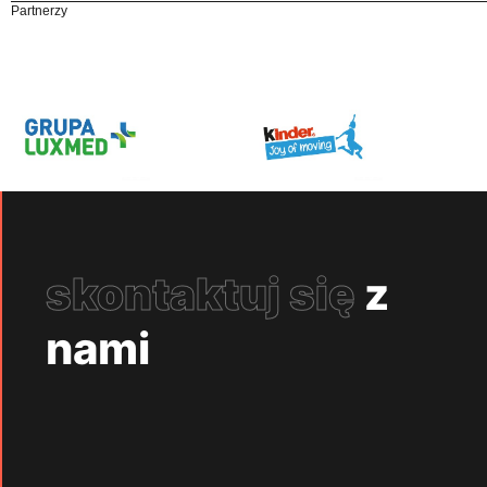
Partnerzy
skontaktuj się
z
nami