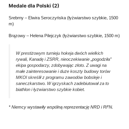
Medale dla Polski (2)
Srebrny – Elwira Seroczyńska (łyżwiarstwo szybkie, 1500
m)
Brązowy – Helena Pilejczyk (łyżwiarstwo szybkie, 1500 m)
W prestiżowym turnieju hokeja dwóch wielkich
rywali, Kanadę i ZSRR, nieoczekiwanie „pogodziła”
ekipa gospodarzy, zdobywając złoto. Z uwagi na
małe zainteresowanie i duże koszty budowy torów
MKOl skreślił z programu zawodów bobsleje i
saneczkarstwo. W igrzyskach zadebiutował za to
biathlon i łyżwiarstwo szybkie kobiet.
* Niemcy wystawiły wspólną reprezentację NRD i RFN.