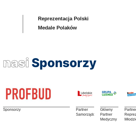
Reprezentacja Polski
Medale Polaków
nasi
Sponsorzy
Sponsorzy
Partner
Główny
Partne
Samorządowy
Partner
Reprez
Medyczny
Młodzi