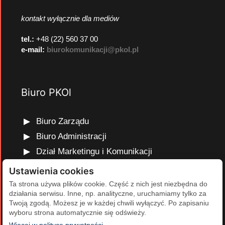
kontakt wyłącznie dla mediów
tel.:
+48 (22) 560 37 00
e-mail:
biurokomunikacji@pkol.pl
Biuro PKOl
Biuro Zarządu
Biuro Administracji
Dział Marketingu i Komunikacji
Dział Edukacji Olimpijskiej
Ustawienia cookies
Dział Finansów i Kadr
Ta strona używa plików cookie. Część z nich jest niezbędna do
działania serwisu. Inne, np. analityczne, uruchamiamy tylko za
Dział Projektów Olimpijskich
Twoją zgodą. Możesz je w każdej chwili wyłączyć. Po zapisaniu
Dział Programów Rozwojowych
wyboru strona automatycznie się odświeży.
(otwiera się w nowej karcie)