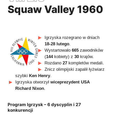
Squaw Valley 1960
Igrzyska rozegrano w dniach
18-28 lutego
.
Wystartowało
665
zawodników
(
144
kobiety) z
30
krajów.
Rozdano
27
kompletów medali.
Znicz olimpijski zapalił łyżwiarz
szybki
Ken Henry
.
Igrzyska otworzył
wiceprezydent USA
Richard Nixon
.
Program Igrzysk – 6 dyscyplin i 27
konkurencji