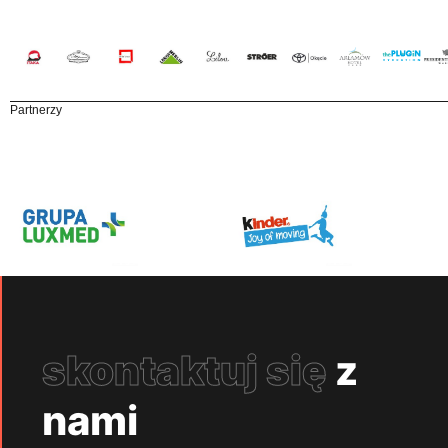
Partnerzy
skontaktuj się
z
nami