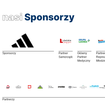
nasi
Sponsorzy
Sponsorzy
Partner
Główny
Partne
Samorządowy
Partner
Reprez
Medyczny
Młodzi
Partnerzy