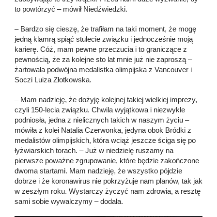
to powtórzyć – mówił Niedźwiedzki.
– Bardzo się cieszę, że trafiłam na taki moment, że mogę
jedną klamrą spiąć stulecie związku i jednocześnie moją
karierę. Cóż, mam pewne przeczucia i to graniczące z
pewnością, że za kolejne sto lat mnie już nie zaproszą –
żartowała podwójna medalistka olimpijska z Vancouver i
Soczi Luiza Złotkowska.
– Mam nadzieję, że dożyję kolejnej takiej wielkiej imprezy,
czyli 150-lecia związku. Chwila wyjątkowa i niezwykle
podniosła, jedna z nielicznych takich w naszym życiu –
mówiła z kolei Natalia Czerwonka, jedyna obok Bródki z
medalistów olimpijskich, która wciąż jeszcze ściga się po
łyżwiarskich torach. – Już w niedzielę ruszamy na
pierwsze poważne zgrupowanie, które będzie zakończone
dwoma startami. Mam nadzieję, że wszystko pójdzie
dobrze i że koronawirus nie pokrzyżuje nam planów, tak jak
w zeszłym roku. Wystarczy życzyć nam zdrowia, a resztę
sami sobie wywalczymy – dodała.