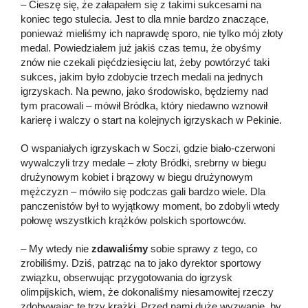
– Cieszę się, że załapałem się z takimi sukcesami na
koniec tego stulecia. Jest to dla mnie bardzo znaczące,
ponieważ mieliśmy ich naprawdę sporo, nie tylko mój złoty
medal. Powiedziałem już jakiś czas temu, że obyśmy
znów nie czekali pięćdziesięciu lat, żeby powtórzyć taki
sukces, jakim było zdobycie trzech medali na jednych
igrzyskach. Na pewno, jako środowisko, będziemy nad
tym pracowali – mówił Bródka, który niedawno wznowił
karierę i walczy o start na kolejnych igrzyskach w Pekinie.
O wspaniałych igrzyskach w Soczi, gdzie biało-czerwoni
wywalczyli trzy medale – złoty Bródki, srebrny w biegu
drużynowym kobiet i brązowy w biegu drużynowym
mężczyzn – mówiło się podczas gali bardzo wiele. Dla
panczenistów był to wyjątkowy moment, bo zdobyli wtedy
połowę wszystkich krążków polskich sportowców.
– My wtedy nie
zdawaliśmy
sobie sprawy z tego, co
zrobiliśmy. Dziś, patrząc na to jako dyrektor sportowy
związku, obserwując przygotowania do igrzysk
olimpijskich, wiem, że dokonaliśmy niesamowitej rzeczy
zdobywając te trzy krążki. Przed nami duże wyzwanie, by