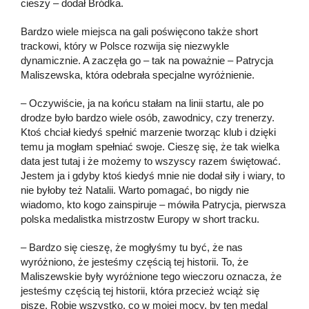
cieszy – dodał Bródka.
Bardzo wiele miejsca na gali poświęcono także short
trackowi, który w Polsce rozwija się niezwykle
dynamicznie. A zaczęła go – tak na poważnie – Patrycja
Maliszewska, która odebrała specjalne wyróżnienie.
– Oczywiście, ja na końcu stałam na linii startu, ale po
drodze było bardzo wiele osób, zawodnicy, czy trenerzy.
Ktoś chciał kiedyś spełnić marzenie tworząc klub i dzięki
temu ja mogłam spełniać swoje. Cieszę się, że tak wielka
data jest tutaj i że możemy to wszyscy razem świętować.
Jestem ja i gdyby ktoś kiedyś mnie nie dodał siły i wiary, to
nie byłoby też Natalii. Warto pomagać, bo nigdy nie
wiadomo, kto kogo zainspiruje – mówiła Patrycja, pierwsza
polska medalistka mistrzostw Europy w short tracku.
– Bardzo się cieszę, że mogłyśmy tu być, że nas
wyróżniono, że jesteśmy częścią tej historii. To, że
Maliszewskie były wyróżnione tego wieczoru oznacza, że
jesteśmy częścią tej historii, która przecież wciąż się
pisze. Robię wszystko, co w mojej mocy, by ten medal