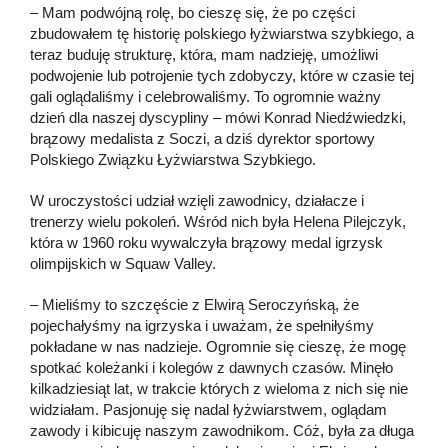
– Mam podwójną rolę, bo cieszę się, że po części
zbudowałem tę historię polskiego łyżwiarstwa szybkiego, a
teraz buduję strukturę, która, mam nadzieję, umożliwi
podwojenie lub potrojenie tych zdobyczy, które w czasie tej
gali oglądaliśmy i celebrowaliśmy. To ogromnie ważny
dzień dla naszej dyscypliny – mówi Konrad Niedźwiedzki,
brązowy medalista z Soczi, a dziś dyrektor sportowy
Polskiego Związku Łyżwiarstwa Szybkiego.
W uroczystości udział wzięli zawodnicy, działacze i
trenerzy wielu pokoleń. Wśród nich była Helena Pilejczyk,
która w 1960 roku wywalczyła brązowy medal igrzysk
olimpijskich w Squaw Valley.
– Mieliśmy to szczęście z Elwirą Seroczyńską, że
pojechałyśmy na igrzyska i uważam, że spełniłyśmy
pokładane w nas nadzieje. Ogromnie się cieszę, że mogę
spotkać koleżanki i kolegów z dawnych czasów. Minęło
kilkadziesiąt lat, w trakcie których z wieloma z nich się nie
widziałam. Pasjonuję się nadal łyżwiarstwem, oglądam
zawody i kibicuję naszym zawodnikom. Cóż, była za długa