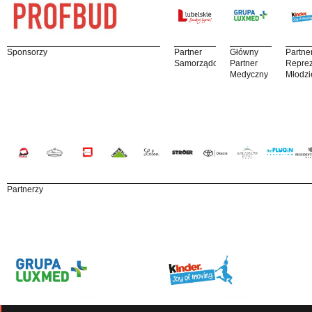
Sponsorzy
Partner
Główny
Partne
Samorządowy
Partner
Reprez
Medyczny
Młodzi
Partnerzy