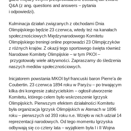
Q&A (z ang. questions and answers – pytania
i odpowiedzi).
Kulminacja działań związanych z obchodami Dnia
Olimpijskiego będzie 23 czerwca, wtedy też na kanałach
społecznościowych Międzynarodowego Komitetu
Olimpijskiego treningi online poprowadzi 23 Olimpijczyków
z różnych krajów. Z okazji tego sportowego święta również
Narodowe Komitety Olimpijskie – w tym PKOl –
przygotowały wiele aktywności. Zapraszamy do śledzenia
naszych mediów społecznościowych.
Inicjatorem powstania MKOl był francuski baron Pierre’a de
Coubertin. 23 czerwca 1894 roku w Paryżu – po trwającym
kilka dni kongresie założycielskim – ogłosił utworzenie
Komitetu, którego celem było wskrzeszenie Igrzysk
Olimpijskich. Pierwszym efektem działalności Komitetu
była organizacja Igrzysk Olimpijskich w Atenach w 1896
roku – pierwszych od 393 roku n.e. Wzięło w nich udział 14
reprezentacji narodowych. Od tego momentu Igrzyska
odbywają się co cztery lata – wyjątkiem była I i II Wojna