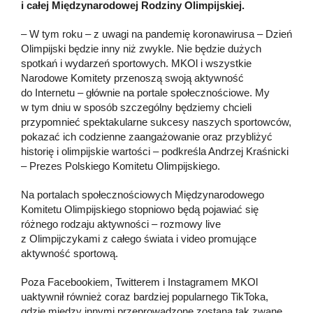
i całej Międzynarodowej Rodziny Olimpijskiej.
– W tym roku – z uwagi na pandemię koronawirusa – Dzień
Olimpijski będzie inny niż zwykle. Nie będzie dużych
spotkań i wydarzeń sportowych. MKOl i wszystkie
Narodowe Komitety przenoszą swoją aktywność
do Internetu – głównie na portale społecznościowe. My
w tym dniu w sposób szczególny będziemy chcieli
przypomnieć spektakularne sukcesy naszych sportowców,
pokazać ich codzienne zaangażowanie oraz przybliżyć
historię i olimpijskie wartości – podkreśla Andrzej Kraśnicki
– Prezes Polskiego Komitetu Olimpijskiego.
Na portalach społecznościowych Międzynarodowego
Komitetu Olimpijskiego stopniowo będą pojawiać się
różnego rodzaju aktywności – rozmowy live
z Olimpijczykami z całego świata i video promujące
aktywność sportową.
Poza Facebookiem, Twitterem i Instagramem MKOl
uaktywnił również coraz bardziej popularnego TikToka,
gdzie między innymi przeprowadzone zostaną tak zwane