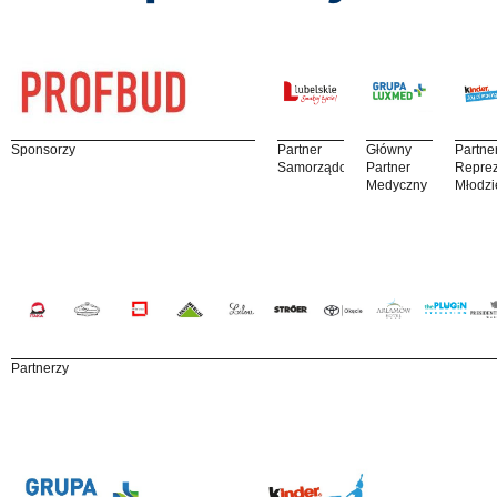
Sponsorzy
Partner
Główny
Partne
Samorządowy
Partner
Reprez
Medyczny
Młodzi
Partnerzy