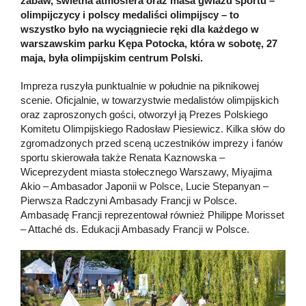
zabaw, świetna atmosfera oraz masa gwiazd sportu –
olimpijczycy i polscy medaliści olimpijscy – to
wszystko było na wyciągniecie ręki dla każdego w
warszawskim parku Kępa Potocka, która w sobotę, 27
maja, była olimpijskim centrum Polski.
Impreza ruszyła punktualnie w południe na piknikowej
scenie. Oficjalnie, w towarzystwie medalistów olimpijskich
oraz zaproszonych gości, otworzył ją Prezes Polskiego
Komitetu Olimpijskiego Radosław Piesiewicz. Kilka słów do
zgromadzonych przed sceną uczestników imprezy i fanów
sportu skierowała także Renata Kaznowska –
Wiceprezydent miasta stołecznego Warszawy, Miyajima
Akio – Ambasador Japonii w Polsce, Lucie Stepanyan –
Pierwsza Radczyni Ambasady Francji w Polsce.
Ambasadę Francji reprezentował również Philippe Morisset
– Attaché ds. Edukacji Ambasady Francji w Polsce.