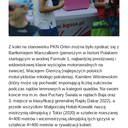
Z kolei na stanowisku PKN Orlen można było spotkać się z
Bartłomiejem Marszałkiem (pierwszym w historii Polakiem
startującym w wodnej Formule 1, najbardziej prestiżowej i
widowiskowej klasie wyścigów motorowodnych na
świecie), Maciejem Giemzą (najlepszych polskich
motocyklistów młodego pokolenia), Kamilem Wiśniewskim
(który może się pochwalić imponującą liczbą sukcesów
podczas rajdów terenowych w kategorii quadów. Na swoim
koncie ma m.in. dwa Puchary Świata w rajdach Baja oraz
3. miejsce w klasyfikacji generalnej Rajdu Dakar 2022), a
przede wszystkim Małgorzatą Hołub-Kowalik naszą
mistrzynią olimpijską z Tokio (2020) w sztafecie mieszanej
4×400 metrów i wicemistrzynią olimpijską tych igrzysk w
sztafecie 4×400 metrów w rywalizacji kobiet.