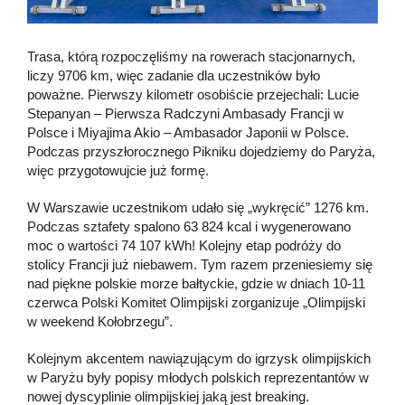
Trasa, którą rozpoczęliśmy na rowerach stacjonarnych,
liczy 9706 km, więc zadanie dla uczestników było
poważne. Pierwszy kilometr osobiście przejechali: Lucie
Stepanyan – Pierwsza Radczyni Ambasady Francji w
Polsce i Miyajima Akio – Ambasador Japonii w Polsce.
Podczas przyszłorocznego Pikniku dojedziemy do Paryża,
więc przygotowujcie już formę.
W Warszawie uczestnikom udało się „wykręcić” 1276 km.
Podczas sztafety spalono 63 824 kcal i wygenerowano
moc o wartości 74 107 kWh! Kolejny etap podróży do
stolicy Francji już niebawem. Tym razem przeniesiemy się
nad piękne polskie morze bałtyckie, gdzie w dniach 10-11
czerwca Polski Komitet Olimpijski zorganizuje „Olimpijski
w weekend Kołobrzegu”.
Kolejnym akcentem nawiązującym do igrzysk olimpijskich
w Paryżu były popisy młodych polskich reprezentantów w
nowej dyscyplinie olimpijskiej jaką jest breaking.