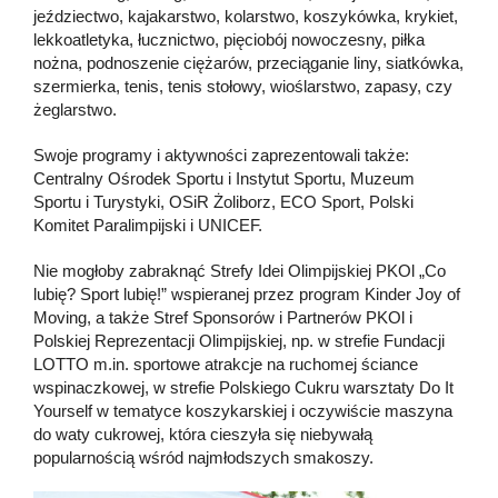
jeździectwo, kajakarstwo, kolarstwo, koszykówka, krykiet,
lekkoatletyka, łucznictwo, pięciobój nowoczesny, piłka
nożna, podnoszenie ciężarów, przeciąganie liny, siatkówka,
szermierka, tenis, tenis stołowy, wioślarstwo, zapasy, czy
żeglarstwo.
Swoje programy i aktywności zaprezentowali także:
Centralny Ośrodek Sportu i Instytut Sportu, Muzeum
Sportu i Turystyki, OSiR Żoliborz, ECO Sport, Polski
Komitet Paralimpijski i UNICEF.
Nie mogłoby zabraknąć Strefy Idei Olimpijskiej PKOl „Co
lubię? Sport lubię!” wspieranej przez program Kinder Joy of
Moving, a także Stref Sponsorów i Partnerów PKOl i
Polskiej Reprezentacji Olimpijskiej, np. w strefie Fundacji
LOTTO m.in. sportowe atrakcje na ruchomej ściance
wspinaczkowej, w strefie Polskiego Cukru warsztaty Do It
Yourself w tematyce koszykarskiej i oczywiście maszyna
do waty cukrowej, która cieszyła się niebywałą
popularnością wśród najmłodszych smakoszy.