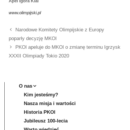
Apel Igora Klai
www.olimpijski.pl
Narodowe Komitety Olimpijskie z Europy
poparły decyzję MKOl
PKOl apeluje do MKOl o zmianę terminu Igrzysk
XXXII Olimpiady Tokio 2020
O nas
Kim jesteśmy?
Nasza misja i wartości
Historia PKOl
Jubileusz 100-lecia
Warto wiedzieć