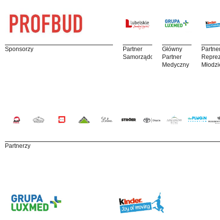
Sponsorzy
Partner
Główny
Partne
Samorządowy
Partner
Reprez
Medyczny
Młodzi
Partnerzy