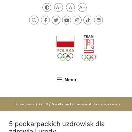
Przejdź do treści
A-
A
A+
Zmień kontrast
Mniejsza czcionka
Domyślna czcionka
Większa czcionka
Szukaj
Menu
/
/
Strona główna
#PKOl
5 podkarpackich uzdrowisk dla zdrowia i urody
5 podkarpackich uzdrowisk dla
zdrowia i urody