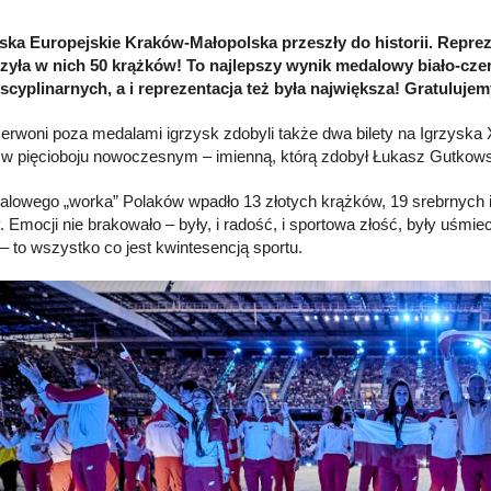
zyska Europejskie Kraków-Małopolska przeszły do historii. Repre
yła w nich 50 krążków! To najlepszy wynik medalowy biało-cze
scyplinarnych, a i reprezentacja też była największa! Gratuluj
zerwoni poza medalami igrzysk zdobyli także dwa bilety na Igrzyska X
 w pięcioboju nowoczesnym – imienną, którą zdobył Łukasz Gutkows
lowego „worka” Polaków wpadło 13 złotych krążków, 19 srebrnych i
. Emocji nie brakowało – były, i radość, i sportowa złość, były uśmi
 – to wszystko co jest kwintesencją sportu.