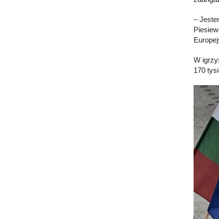
– Jeste
Piesiew
Europej
W igrzy
170 tys