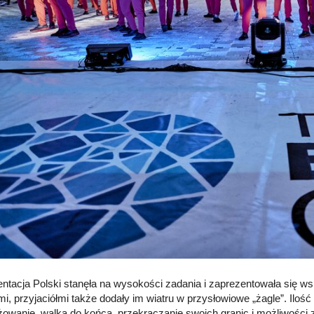
ntacja Polski stanęła na wysokości zadania i zaprezentowała się ws
mi, przyjaciółmi także dodały im wiatru w przysłowiowe „żagle”. Ilość
owanie, walka do końca, przekraczanie swoich granic i możliwości z