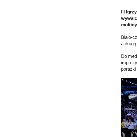
III Igr
wywalcz
multidy
Biało-c
a drugą
Do meda
imprezy
porażki