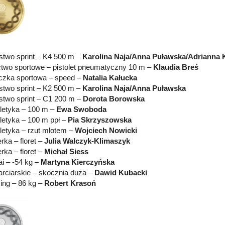
stwo sprint – K4 500 m –
Karolina Naja/Anna Puławska/Adrianna 
ctwo sportowe – pistolet pneumatyczny 10 m –
Klaudia Breś
czka sportowa – speed –
Natalia Kałucka
stwo sprint – K2 500 m –
Karolina Naja/Anna Puławska
stwo sprint – C1 200 m –
Dorota Borowska
letyka – 100 m –
Ewa Swoboda
letyka – 100 m ppł –
Pia Skrzyszowska
letyka – rzut młotem –
Wojciech Nowicki
rka – floret –
Julia Walczyk-Klimaszyk
rka – floret –
Michał Siess
i – -54 kg –
Martyna Kierczyńska
arciarskie – skocznia duża –
Dawid Kubacki
ing – 86 kg –
Robert Krasoń