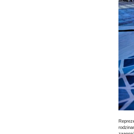
Repreze
rodzina
zaangaż