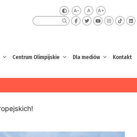
A-
A
A+
Zmień kontrast
Mniejsza czcionka
Domyślna czcionka
Większa czcion
Szukaj
Centrum Olimpijskie
Dla mediów
Kontakt
ropejskich!