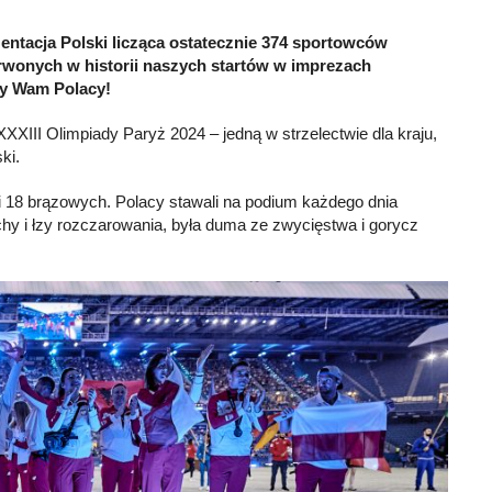
zentacja Polski licząca ostatecznie 374 sportowców
rwonych w historii naszych startów w imprezach
emy Wam Polacy!
XXIII Olimpiady Paryż 2024 – jedną w strzelectwie dla kraju,
ki.
 18 brązowych. Polacy stawali na podium każdego dnia
echy i łzy rozczarowania, była duma ze zwycięstwa i gorycz