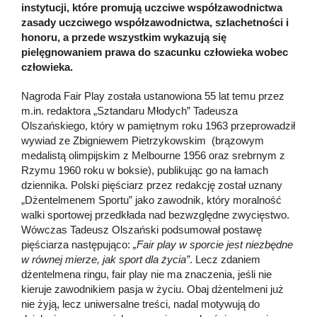
instytucji, które promują uczciwe współzawodnictwa
zasady uczciwego współzawodnictwa, szlachetności i
honoru, a przede wszystkim wykazują się
pielęgnowaniem prawa do szacunku człowieka wobec
człowieka.
Nagroda Fair Play została ustanowiona 55 lat temu przez
m.in. redaktora „Sztandaru Młodych” Tadeusza
Olszańskiego, który w pamiętnym roku 1963 przeprowadził
wywiad ze Zbigniewem Pietrzykowskim (brązowym
medalistą olimpijskim z Melbourne 1956 oraz srebrnym z
Rzymu 1960 roku w boksie), publikując go na łamach
dziennika. Polski pięściarz przez redakcję został uznany
„Dżentelmenem Sportu” jako zawodnik, który moralność
walki sportowej przedkłada nad bezwzględne zwycięstwo.
Wówczas Tadeusz Olszański podsumował postawę
pięściarza następująco:
„Fair play w sporcie jest niezbędne
w równej mierze, jak sport dla życia”
. Lecz zdaniem
dżentelmena ringu, fair play nie ma znaczenia, jeśli nie
kieruje zawodnikiem pasja w życiu. Obaj dżentelmeni już
nie żyją, lecz uniwersalne treści, nadal motywują do