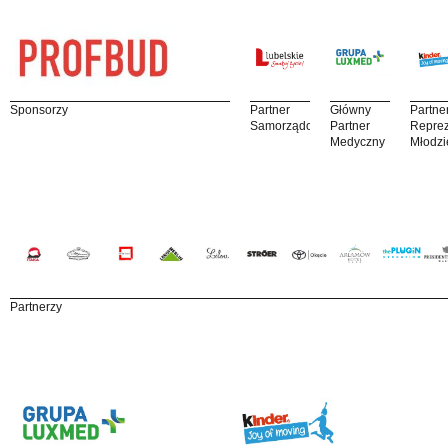
Sponsorzy
Partner
Główny
Partne
Samorządowy
Partner
Reprez
Medyczny
Młodzi
Partnerzy