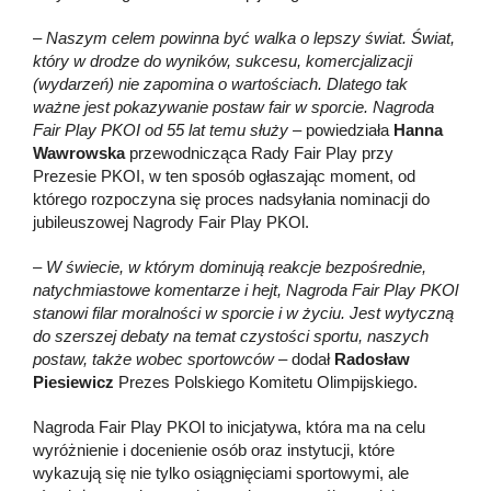
–
Naszym celem powinna być walka o lepszy świat. Świat,
który w drodze do wyników, sukcesu, komercjalizacji
(wydarzeń) nie zapomina o wartościach. Dlatego tak
ważne jest pokazywanie postaw fair w sporcie. Nagroda
Fair Play PKOI od 55 lat temu służy
– powiedziała
Hanna
Wawrowska
przewodnicząca Rady Fair Play przy
Prezesie PKOI, w ten sposób ogłaszając moment, od
którego rozpoczyna się proces nadsyłania nominacji do
jubileuszowej Nagrody Fair Play PKOl.
–
W świecie, w którym dominują reakcje bezpośrednie,
natychmiastowe komentarze i hejt, Nagroda Fair Play PKOl
stanowi filar moralności w sporcie i w życiu. Jest wytyczną
do szerszej debaty na temat czystości sportu, naszych
postaw, także wobec sportowców
– dodał
Radosław
Piesiewicz
Prezes Polskiego Komitetu Olimpijskiego.
Nagroda Fair Play PKOl to inicjatywa, która ma na celu
wyróżnienie i docenienie osób oraz instytucji, które
wykazują się nie tylko osiągnięciami sportowymi, ale