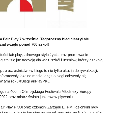
 Fair Play 7 września. Tegoroczny bieg cieszył się
iał wzięło ponad 700 szkół!
ości fair play, zdrowego stylu życia oraz promowanie
 stał się już tradycją dla wielu szkół i uczniów, którzy czekają
 że uczestnictwo w biegu to nie tylko okazja do rywalizacji,
nformowały lokalne media, często biegi odbywały się
h. W tym roku #BiegFairPlayPKOl
gu na 400 m Olimpijskiego Festiwalu Młodzieży Europy
022 oraz mistrz świata juniorów w pływaniu.
r Play PKOl oraz członkini Zarządu EFPM i członkini rady
t promocja idei fair play wśród jak największej liczby uczniów.