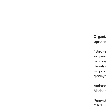
Organiz
ogromny
#BiegFa
aktywnoś
na to wy
Koordyn
ale prz
głównym
Ambasad
Maribor
Pomysło
CIFP. „
I