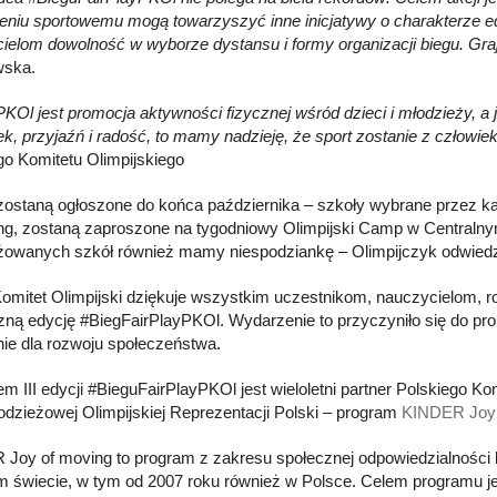
niu sportowemu mogą towarzyszyć inne inicjatywy o charakterze e
ielom dowolność w wyborze dystansu i formy organizacji biegu. Graj
ska.
PKOl jest promocja aktywności fizycznej wśród dzieci i młodzieży, a j
k, przyjaźń i radość, to mamy nadzieję, że sport zostanie z człowiek
go Komitetu Olimpijskiego
zostaną ogłoszone do końca października – szkoły wybrane przez kap
ng, zostaną zaproszone na tygodniowy Olimpijski Camp w Centralnym
owanych szkół również mamy niespodziankę – Olimpijczyk odwiedz
Komitet Olimpijski dziękuje wszystkim uczestnikom, nauczycielom, 
zną edycję #BiegFairPlayPKOl. Wydarzenie to przyczyniło się do prom
ie dla rozwoju społeczeństwa.
em III edycji #BieguFairPlayPKOl jest wieloletni partner Polskiego K
odzieżowej Olimpijskiej Reprezentacji Polski – program
KINDER Joy 
Joy of moving to program z zakresu społecznej odpowiedzialności 
m świecie, w tym od 2007 roku również w Polsce. Celem programu je