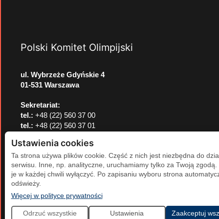
Polski Komitet Olimpijski
ul. Wybrzeże Gdyńskie 4
01-531 Warszawa
Sekretariat:
tel.:
+48 (22) 560 37 00
tel.:
+48 (22) 560 37 01
e-mail:
pkol@pkol.pl
Ustawienia cookies
Ta strona używa plików cookie. Część z nich jest niezbędna do dzia
serwisu. Inne, np. analityczne, uruchamiamy tylko za Twoją zgodą
je w każdej chwili wyłączyć. Po zapisaniu wyboru strona automatycz
odświeży.
(otwiera się w nowej karcie)
Więcej w polityce prywatności
Odrzuć wszystkie
Ustawienia
Zaakceptuj wsz