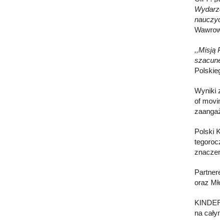
Wydarze
nauczyc
Wawrow
,,Misją 
szacune
Polskie
Wyniki 
of movi
zaangaż
Polski 
tegoroc
znaczen
Partner
oraz Mł
KINDER 
na cały