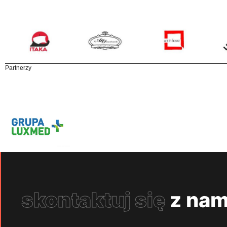
Partnerzy
skontaktuj się
z nam