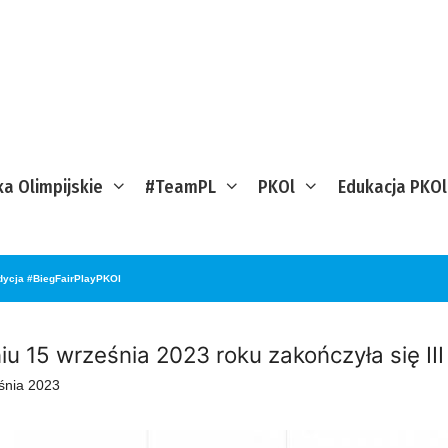
ka Olimpijskie
#TeamPL
PKOl
Edukacja PKOl
edycja #BiegFairPlayPKOl
iu 15 września 2023 roku zakończyła się II
śnia 2023