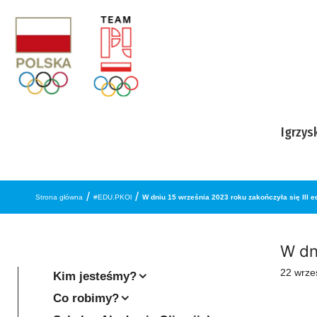
Przejdź do treści
Igrzys
/
/
Strona główna
#EDU.PKOl
W dniu 15 września 2023 roku zakończyła się III 
W dn
22 wrze
Kim jesteśmy?
Co robimy?