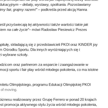
dukacyjnym – debaty, wystawy, spotkania. Pozostawiamy
my fair, grajmy razem!”
– podkreśla przed akcją Hanna
eśli przyświecają tej aktywności także wartości takie jak
iem na całe życie”
– mówi Radosław Piesiewicz Prezes
itułę, składającą się z przedstawicieli PKOl oraz KINDER joy
 Ośrodku Sportu. Dla innych wyróżniających się i
i wybrane szkoły.
rodzicom oraz partnerom za wsparcie i zaangażowanie w
ocji sportu i fair play wśród młodego pokolenia, co ma istotne
omitetu Olimpijskiego, programu Edukacji Olimpijskiej PKOl
of moving.
biznesu realizowany przez Grupę Ferrero w ponad 20 krajach
st promocja aktywnego stylu życia wśród młodego pokolenia,