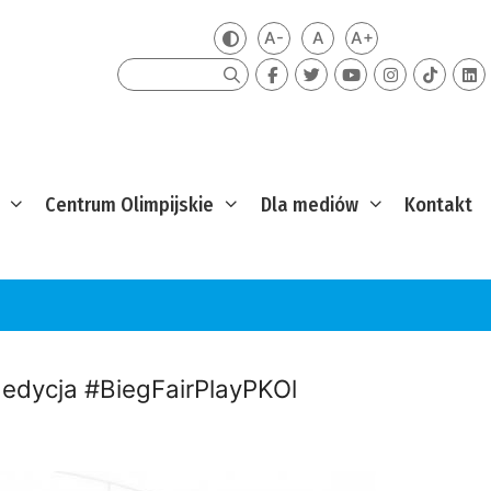
A-
A
A+
Zmień kontrast
Mniejsza czcionka
Domyślna czcionka
Większa czcion
Szukaj
Centrum Olimpijskie
Dla mediów
Kontakt
I edycja #BiegFairPlayPKOl