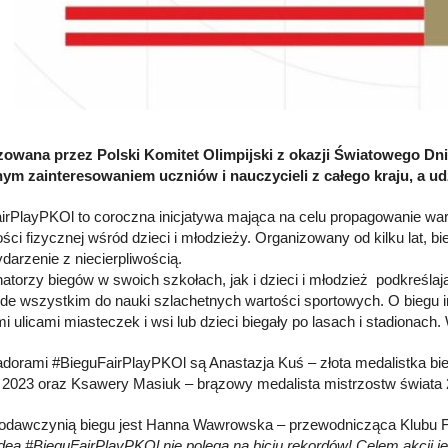
owana przez Polski Komitet Olimpijski z okazji Światowego Dnia
m zainteresowaniem uczniów i nauczycieli z całego kraju, a udz
irPlayPKOl to coroczna inicjatywa mająca na celu propagowanie wart
ci fizycznej wśród dzieci i młodzieży. Organizowany od kilku lat, bieg
darzenie z niecierpliwością.
atorzy biegów w swoich szkołach, jak i dzieci i młodzież podkreślają,
ede wszystkim do nauki szlachetnych wartości sportowych. O biegu i
i ulicami miasteczek i wsi lub dzieci biegały po lasach i stadionac
orami #BieguFairPlayPKOl są Anastazja Kuś – złota medalistka bie
 2023 oraz Ksawery Masiuk – brązowy medalista mistrzostw świata 2
dawczynią biegu jest Hanna Wawrowska – przewodnicząca Klubu Fai
dea #BieguFairPlayPKOl nie polega na biciu rekordów! Celem akcji jes