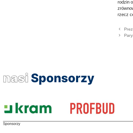
rodzin 
zrównow
rzecz c
Prez
Pary
nasi
Sponsorzy
Sponsorzy