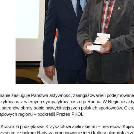
nanie zasługuje Państwa aktywność, zaangażowanie i podejmowane d
czyków oraz wiernych sympatyków naszego Ruchu. W Regionie aktywni
a patronów obrały sobie najwybitniejszych polskich sportowców. Ciesz
dowych regionu – podkreśli Prezes PKOl.
 Kraśnicki podziękował Krzysztofowi Zielińskiemu – prezesowi Kuja
zystkim członkom Rady za propagowanie idei i kultury olimpijskiej 