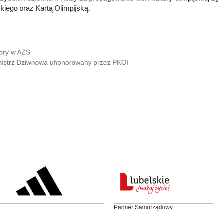
skiego oraz Kartą Olimpijską.
ory w AZS
istrz Dziwnowa uhonorowany przez PKOl
Partner Samorządowy