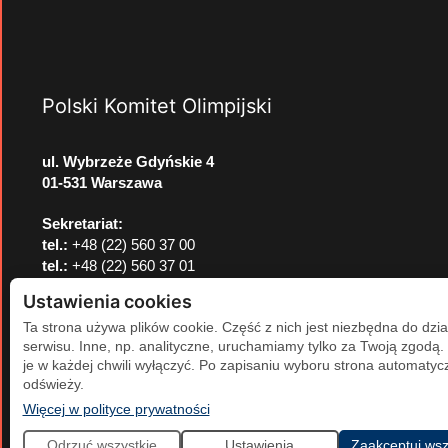
Polski Komitet Olimpijski
ul. Wybrzeże Gdyńskie 4
01-531 Warszawa
Sekretariat:
tel.:
+48 (22) 560 37 00
tel.:
+48 (22) 560 37 01
e-mail:
pkol@pkol.pl
Ustawienia cookies
Ta strona używa plików cookie. Część z nich jest niezbędna do dzia
serwisu. Inne, np. analityczne, uruchamiamy tylko za Twoją zgodą
je w każdej chwili wyłączyć. Po zapisaniu wyboru strona automatycz
odświeży.
(otwiera się w nowej karcie)
Więcej w polityce prywatności
Odrzuć wszystkie
Ustawienia
Zaakceptuj wsz