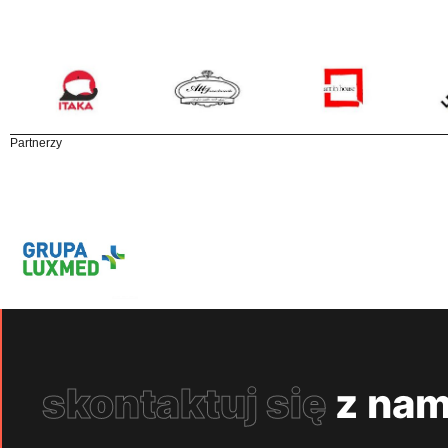
Partnerzy
skontaktuj się
z nam