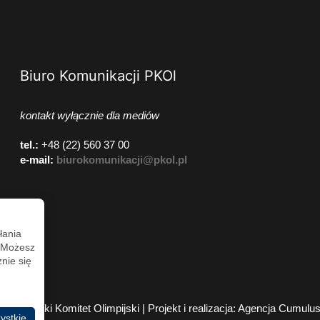
Biuro Komunikacji PKOl
kontakt wyłącznie dla mediów
tel.:
+48 (22) 560 37 00
e-mail:
biurokomunikacji@pkol.pl
łania
. Możesz
nie się
2026 Polski Komitet Olimpijski | Projekt i realizacja:
Agencja Cumulu
ystkie