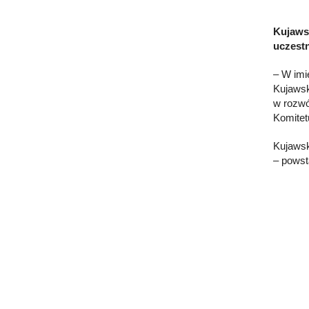
Kujaws
uczestn
– W imi
Kujawsk
w rozwó
Komitet
Kujawsk
– powst