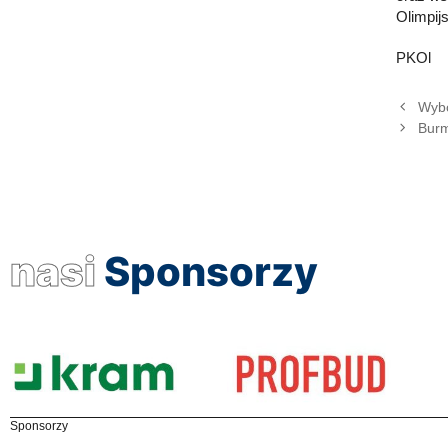
Olimpij
PKOl
Wyb
Burm
nasi
Sponsorzy
Sponsorzy