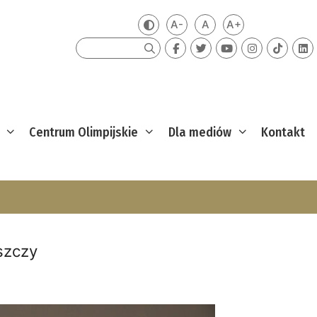
A-
A
A+
Zmień kontrast
Mniejsza czcionka
Domyślna czcionka
Większa czcion
Szukaj
Centrum Olimpijskie
Dla mediów
Kontakt
szczy