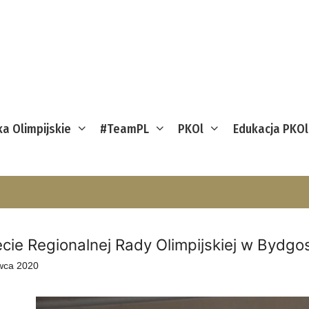
ka Olimpijskie
#TeamPL
PKOl
Edukacja PKOl
ecie Regionalnej Rady Olimpijskiej w Bydgo
wca 2020