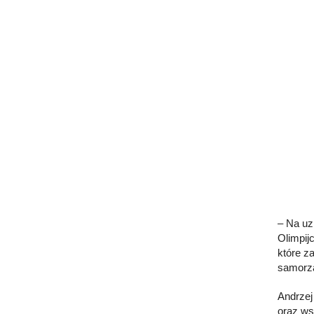
– Na uz
Olimpij
które z
samorzą
Andrzej
oraz ws