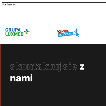
Partnerzy
skontaktuj się
z
nami