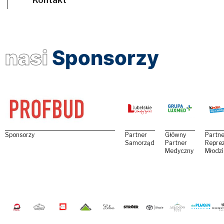
nasi
Sponsorzy
Sponsorzy
Partner
Główny
Partne
Samorządowy
Partner
Reprez
Medyczny
Młodz