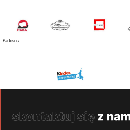
Partnerzy
skontaktuj się
z nam