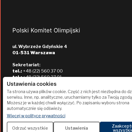
Polski Komitet Olimpijski
ul. Wybrzeże Gdyńskie 4
01-531 Warszawa
Sekretariat:
tel.:
+48 (22) 560 37 00
tel.:
+48 (22) 560 37 01
e-mail:
pkol@pkol.pl
Ustawienia cookies
Ta strona używa plików cookie. Część z nich jest niezbędna do dz
serwisu. Inne, np. analityczne, uruchamiamy tylko za Twoją zgodą
Możesz je w każdej chwili wyłączyć. Po zapisaniu wyboru strona
automatycznie się odświeży.
(otwiera się w nowej karcie)
Więcej w polityce prywatności
Zaakcept
2
Odrzuć wszystkie
Ustawienia
wszystki