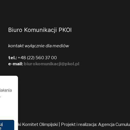
Biuro Komunikacji PKOl
kontakt wyłącznie dla mediów
tel.:
+48 (22) 560 37 00
e-mail:
biurokomunikacji@pkol.pl
iałania
.
uj
026 Polski Komitet Olimpijski | Projekt i realizacja:
Agencja Cumul
e