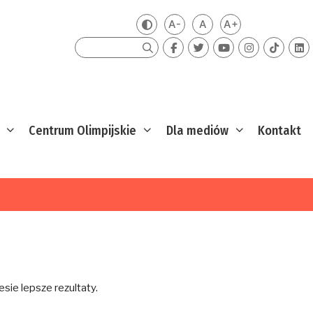
A-
A
A+
Zmień kontrast
Mniejsza czcionka
Domyślna czcionka
Większa czcion
Szukaj
Centrum Olimpijskie
Dla mediów
Kontakt
sie lepsze rezultaty.