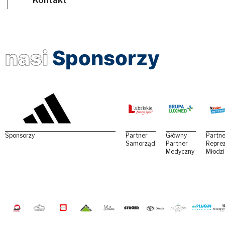
nasi
Sponsorzy
Sponsorzy
Partner
Główny
Partne
Samorządowy
Partner
Reprez
Medyczny
Młodz