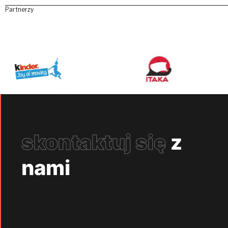
Partnerzy
skontaktuj się
z
nami