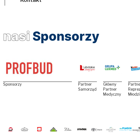
nasi
Sponsorzy
Sponsorzy
Partner
Główny
Partne
Samorządowy
Partner
Reprez
Medyczny
Młodz