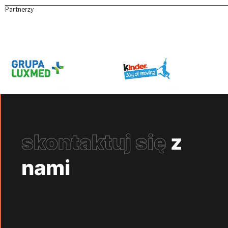
Partnerzy
skontaktuj się
z
nami