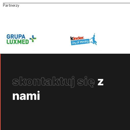
Partnerzy
skontaktuj się
z
nami