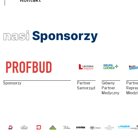
nasi
Sponsorzy
Sponsorzy
Partner
Główny
Partne
Samorządowy
Partner
Reprez
Medyczny
Młodz