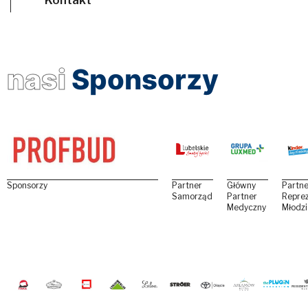
nasi
Sponsorzy
Sponsorzy
Partner
Główny
Partne
Samorządowy
Partner
Reprez
Medyczny
Młodz