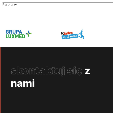
Partnerzy
skontaktuj się
z
nami