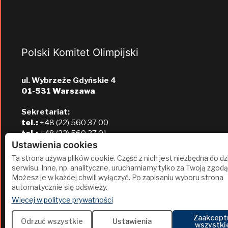
Polski Komitet Olimpijski
ul. Wybrzeże Gdyńskie 4
01-531 Warszawa
Sekretariat:
tel.:
+48 (22) 560 37 00
tel.:
+48 (22) 560 37 01
e-mail:
pkol@pkol.pl
Ustawienia cookies
Ta strona używa plików cookie. Część z nich jest niezbędna do dz
serwisu. Inne, np. analityczne, uruchamiamy tylko za Twoją zgodą
Możesz je w każdej chwili wyłączyć. Po zapisaniu wyboru strona
automatycznie się odświeży.
(otwiera się w nowej karcie)
Więcej w polityce prywatności
Zaakcept
2
Odrzuć wszystkie
Ustawienia
wszystki