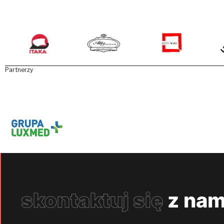
Partnerzy
skontaktuj się
z nam