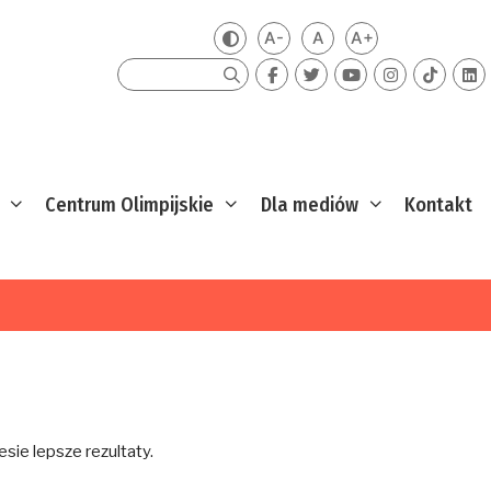
A-
A
A+
Zmień kontrast
Mniejsza czcionka
Domyślna czcionka
Większa czcion
Szukaj
Centrum Olimpijskie
Dla mediów
Kontakt
sie lepsze rezultaty.