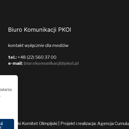
Biuro Komunikacji PKOl
kontakt wyłącznie dla mediów
tel.:
+48 (22) 560 37 00
e-mail:
biurokomunikacji@pkol.pl
iałania
.
uj
026 Polski Komitet Olimpijski | Projekt i realizacja:
Agencja Cumul
e