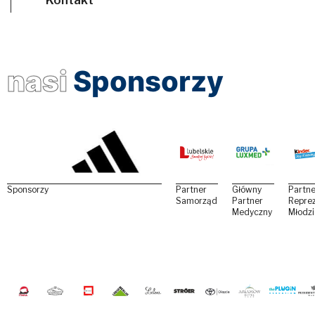
nasi
Sponsorzy
Sponsorzy
Partner
Główny
Partne
Samorządowy
Partner
Reprez
Medyczny
Młodz