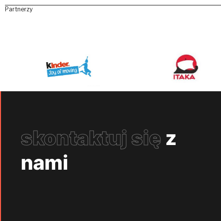
Partnerzy
skontaktuj się
z
nami