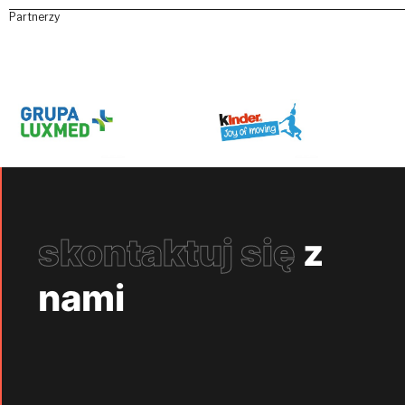
Partnerzy
skontaktuj się
z
nami