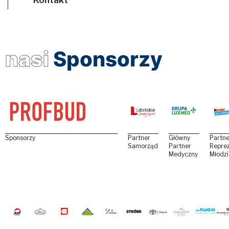
nasi
Sponsorzy
Sponsorzy
Partner
Główny
Partne
Samorządowy
Partner
Reprez
Medyczny
Młodz