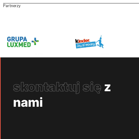
Partnerzy
skontaktuj się
z
nami