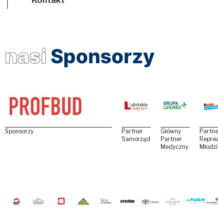
nasi
Sponsorzy
Sponsorzy
Partner
Główny
Partne
Samorządowy
Partner
Reprez
Medyczny
Młodz