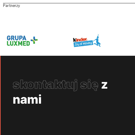
Partnerzy
skontaktuj się
z
nami