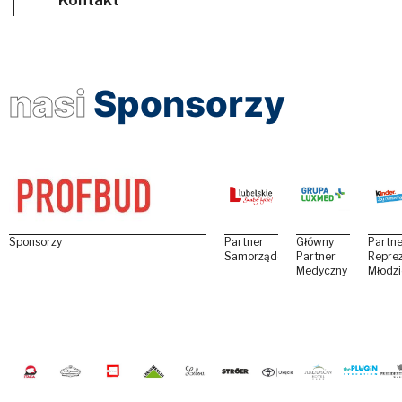
nasi
Sponsorzy
Sponsorzy
Partner
Główny
Partne
Samorządowy
Partner
Reprez
Medyczny
Młodz