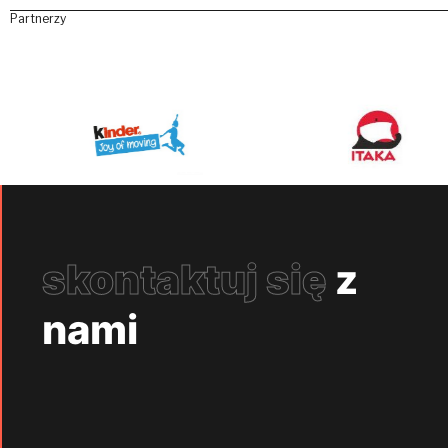
Partnerzy
skontaktuj się
z
nami