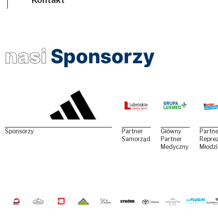
nasi
Sponsorzy
Sponsorzy
Partner
Główny
Partne
Samorządowy
Partner
Reprez
Medyczny
Młodz