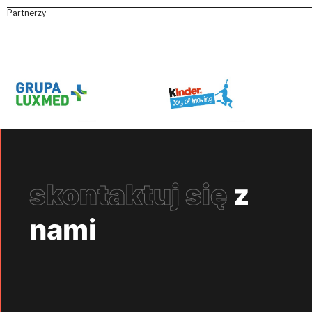
Partnerzy
skontaktuj się
z
nami