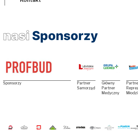
nasi
Sponsorzy
Sponsorzy
Partner
Główny
Partne
Samorządowy
Partner
Reprez
Medyczny
Młodz