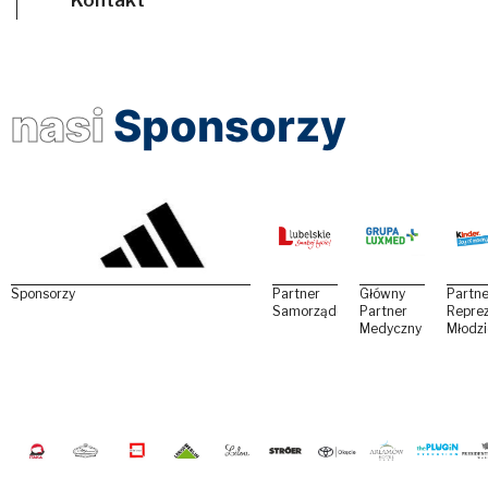
nasi
Sponsorzy
Sponsorzy
Partner
Główny
Partne
Samorządowy
Partner
Reprez
Medyczny
Młodz