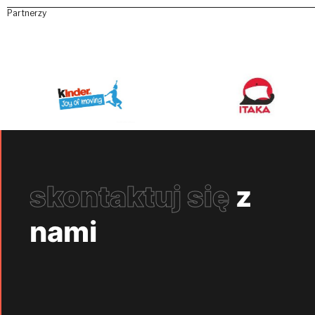
Partnerzy
skontaktuj się
z
nami