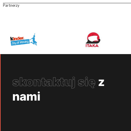
Partnerzy
skontaktuj się
z
nami