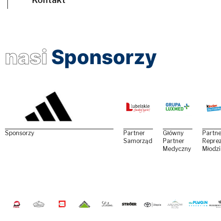
nasi
Sponsorzy
Sponsorzy
Partner
Główny
Partne
Samorządowy
Partner
Reprez
Medyczny
Młodz