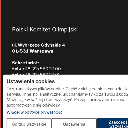
Polski Komitet Olimpijski
ul. Wybrzeże Gdyńskie 4
01-531 Warszawa
Sekretariat:
tel.:
+48 (22) 560 37 00
tel.:
+48 (22) 560 37 01
e-mail:
pkol@pkol.pl
Ustawienia cookies
Ta strona używa plików cookie. Część z nich jest niezbędna do dz
serwisu. Inne, np. analityczne, uruchamiamy tylko za Twoją zgodą
Możesz je w każdej chwili wyłączyć. Po zapisaniu wyboru strona
automatycznie się odświeży.
(otwiera się w nowej karcie)
Więcej w polityce prywatności
Zaakcept
2
Odrzuć wszystkie
Ustawienia
wszystki