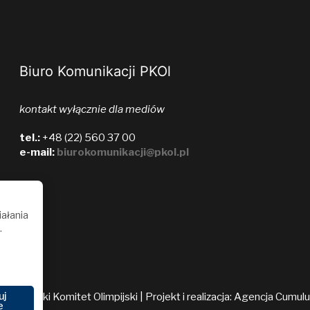
Biuro Komunikacji PKOl
kontakt wyłącznie dla mediów
tel.:
+48 (22) 560 37 00
e-mail:
biurokomunikacji@pkol.pl
iałania
.
uj
026 Polski Komitet Olimpijski | Projekt i realizacja:
Agencja Cumul
e