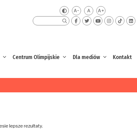
A-
A
A+
Zmień kontrast
Mniejsza czcionka
Domyślna czcionka
Większa czcion
Szukaj
Centrum Olimpijskie
Dla mediów
Kontakt
sie lepsze rezultaty.