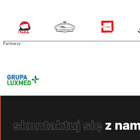
Partnerzy
skontaktuj się
z nam