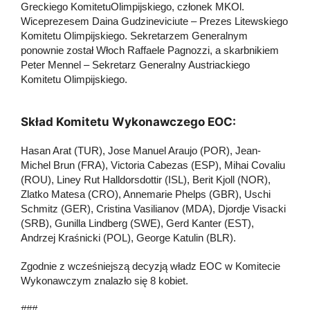
Greckiego KomitetuOlimpijskiego, członek MKOl.
Wiceprezesem Daina Gudzineviciute – Prezes Litewskiego
Komitetu Olimpijskiego. Sekretarzem Generalnym
ponownie został Włoch Raffaele Pagnozzi, a skarbnikiem
Peter Mennel – Sekretarz Generalny Austriackiego
Komitetu Olimpijskiego.
Skład Komitetu Wykonawczego EOC:
Hasan Arat (TUR), Jose Manuel Araujo (POR), Jean-
Michel Brun (FRA), Victoria Cabezas (ESP), Mihai Covaliu
(ROU), Liney Rut Halldorsdottir (ISL), Berit Kjoll (NOR),
Zlatko Matesa (CRO), Annemarie Phelps (GBR), Uschi
Schmitz (GER), Cristina Vasilianov (MDA), Djordje Visacki
(SRB), Gunilla Lindberg (SWE), Gerd Kanter (EST),
Andrzej Kraśnicki (POL), George Katulin (BLR).
Zgodnie z wcześniejszą decyzją władz EOC w Komitecie
Wykonawczym znalazło się 8 kobiet.
###