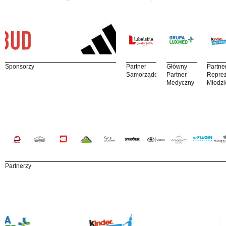
Sponsorzy
Partner
Główny
Partne
Samorządowy
Partner
Reprez
Medyczny
Młodzi
Partnerzy