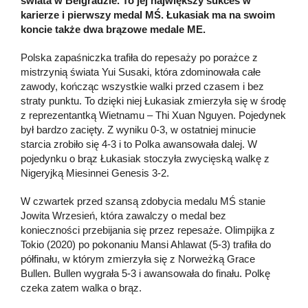
świata w Belgradzie. To jej największy sukces w
karierze i pierwszy medal MŚ. Łukasiak ma na swoim
koncie także dwa brązowe medale ME.
Polska zapaśniczka trafiła do repesaży po porażce z
mistrzynią świata Yui Susaki, która zdominowała całe
zawody, kończąc wszystkie walki przed czasem i bez
straty punktu. To dzięki niej Łukasiak zmierzyła się w środę
z reprezentantką Wietnamu – Thi Xuan Nguyen. Pojedynek
był bardzo zacięty. Z wyniku 0-3, w ostatniej minucie
starcia zrobiło się 4-3 i to Polka awansowała dalej. W
pojedynku o brąz Łukasiak stoczyła zwycięską walkę z
Nigeryjką Miesinnei Genesis 3-2.
W czwartek przed szansą zdobycia medalu MŚ stanie
Jowita Wrzesień, która zawalczy o medal bez
konieczności przebijania się przez repesaże. Olimpijka z
Tokio (2020) po pokonaniu Mansi Ahlawat (5-3) trafiła do
półfinału, w którym zmierzyła się z Norweżką Grace
Bullen. Bullen wygrała 5-3 i awansowała do finału. Polkę
czeka zatem walka o brąz.