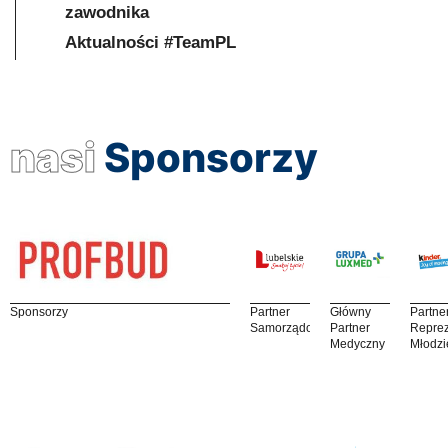
zawodnika
Aktualności #TeamPL
nasi
Sponsorzy
Sponsorzy
Partner
Główny
Partne
Samorządowy
Partner
Reprez
Medyczny
Młodzi