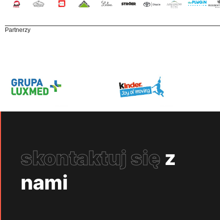
Partnerzy
skontaktuj się
z
nami