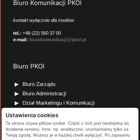
Biuro Komunikacji PKOl
kontakt wyłącznie dla mediów
tel.:
+48 (22) 560 37 00
e-mail:
biurokomunikacji@pkol.pl
Biuro PKOl
Biuro Zarządu
Biuro Administracji
Dział Marketingu i Komunikacji
Dział Edukacji Olimpijskiej
Ustawienia cookies
Dział Finansów i Kadr
Ta strona używa plików cookie. Część z nich jest niezbędna do
działania serwisu. Inne, np. analityczne, uruchamiamy tylko za
Dział Projektów Olimpijskich
Twoją zgodą. Możesz je w każdej chwili wyłączyć. Po zapisaniu