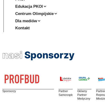
Edukacja PKOl
Centrum Olimpijskie
Dla mediów
Kontakt
nasi
Sponsorzy
Sponsorzy
Partner
Główny
Partne
Samorządowy
Partner
Reprez
Medyczny
Młodzi