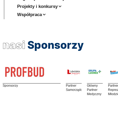
Projekty i konkursy
Współpraca
nasi
Sponsorzy
Sponsorzy
Partner
Główny
Partne
Samorządowy
Partner
Reprez
Medyczny
Młodzi