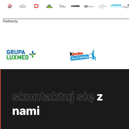
Partnerzy
skontaktuj się
z
nami