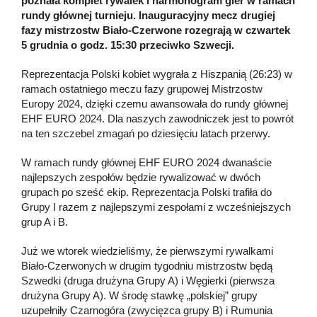
poznała komplet rywalek i harmonogram gier w ramach
rundy głównej turnieju. Inauguracyjny mecz drugiej
fazy mistrzostw Biało-Czerwone rozegrają w czwartek
5 grudnia o godz. 15:30 przeciwko Szwecji.
Reprezentacja Polski kobiet wygrała z Hiszpanią (26:23) w
ramach ostatniego meczu fazy grupowej Mistrzostw
Europy 2024, dzięki czemu awansowała do rundy głównej
EHF EURO 2024. Dla naszych zawodniczek jest to powrót
na ten szczebel zmagań po dziesięciu latach przerwy.
W ramach rundy głównej EHF EURO 2024 dwanaście
najlepszych zespołów będzie rywalizować w dwóch
grupach po sześć ekip. Reprezentacja Polski trafiła do
Grupy I razem z najlepszymi zespołami z wcześniejszych
grup A i B.
Już we wtorek wiedzieliśmy, że pierwszymi rywalkami
Biało-Czerwonych w drugim tygodniu mistrzostw będą
Szwedki (druga drużyna Grupy A) i Węgierki (pierwsza
drużyna Grupy A). W środę stawkę „polskiej” grupy
uzupełniły Czarnogóra (zwycięzca grupy B) i Rumunia