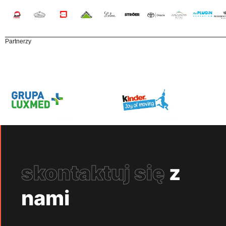
Partnerzy
skontaktuj się
z
nami