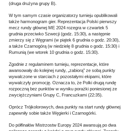
(druga drużyna grupy B).
W tym samym czasie organizatorzy turnieju opublikowali
także harmonogram gier. Reprezentacja Polski pierwszy
mecz rundy głównej ME 2024 rozegra w czwartek 5
grudnia przeciwko Szwecji (godz. 15:30), a następnie
zmierzy się z Węgrami (w piątek 6 grudnia o godz. 20:30),
a także Czarnogórą (w niedzielę 8 grudnia o godz. 15:30) i
Rumunią (we wtorek 10 grudnia o godz. 15:30).
Zgodnie z regulaminem turnieju, reprezentacje, które
awansowały do kolejnej rundy, „zabiorą” ze sobą punkty
wywalczone w starciach z pozostałymi ekipami, które
wywalczyły promocję. Oznacza to, że Polki drugą rundę
rozpoczną bez punktów w wyniku porażki poniesionej ze
zwyciężczyniami Grupy C, Francuzkami (22:35).
Oprócz Trójkolorowych, dwa punkty na start rundy głównej
zapewniły sobie także Węgierki i Czarnogórki.
Do półfinałów Mistrzostw Europy 2024 awansują po dwa