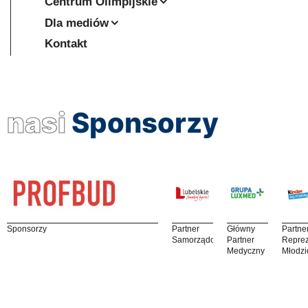
Centrum Olimpijskie
Dla mediów
Kontakt
nasi
Sponsorzy
Sponsorzy
Partner
Główny
Partne
Samorządowy
Partner
Reprez
Medyczny
Młodzi