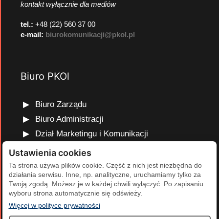
kontakt wyłącznie dla mediów
tel.:
+48 (22) 560 37 00
e-mail:
biurokomunikacji@pkol.pl
Biuro PKOl
Biuro Zarządu
Biuro Administracji
Dział Marketingu i Komunikacji
Dział Edukacji Olimpijskiej
Ustawienia cookies
Dział Finansów i Kadr
Ta strona używa plików cookie. Część z nich jest niezbędna do
działania serwisu. Inne, np. analityczne, uruchamiamy tylko za
Dział Projektów Olimpijskich
Twoją zgodą. Możesz je w każdej chwili wyłączyć. Po zapisaniu
Dział Programów Rozwojowych
wyboru strona automatycznie się odświeży.
(otwiera się w nowej karcie)
Więcej w polityce prywatności