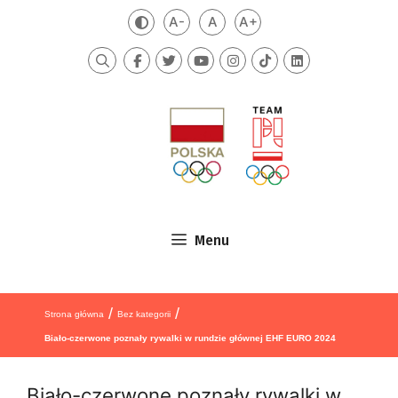
Przejdź do treści
A-
A
A+
Zmień kontrast
Mniejsza czcionka
Domyślna czcionka
Większa czcionka
Szukaj
Menu
/
/
Strona główna
Bez kategorii
Biało-czerwone poznały rywalki w rundzie głównej EHF EURO 2024
Biało-czerwone poznały rywalki w