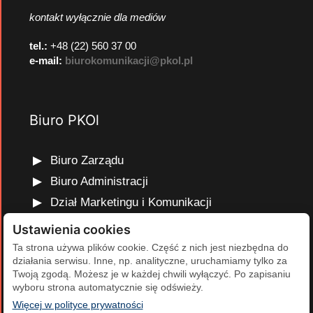
kontakt wyłącznie dla mediów
tel.:
+48 (22) 560 37 00
e-mail:
biurokomunikacji@pkol.pl
Biuro PKOl
Biuro Zarządu
Biuro Administracji
Dział Marketingu i Komunikacji
Dział Edukacji Olimpijskiej
Ustawienia cookies
Dział Finansów i Kadr
Ta strona używa plików cookie. Część z nich jest niezbędna do
działania serwisu. Inne, np. analityczne, uruchamiamy tylko za
Dział Projektów Olimpijskich
Twoją zgodą. Możesz je w każdej chwili wyłączyć. Po zapisaniu
Dział Programów Rozwojowych
wyboru strona automatycznie się odświeży.
(otwiera się w nowej karcie)
Więcej w polityce prywatności