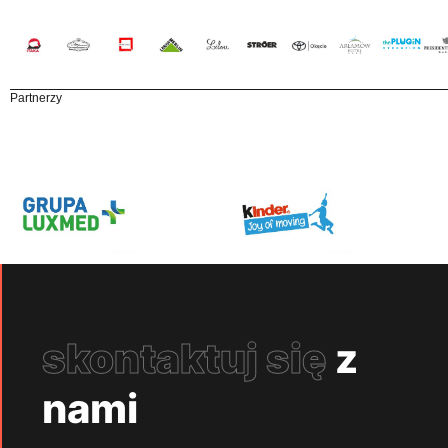
Partnerzy
skontaktuj się
z
nami