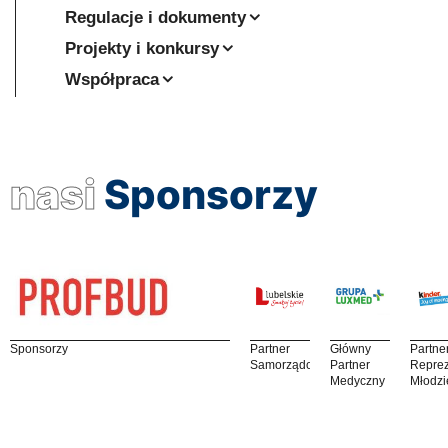
Regulacje i dokumenty
Projekty i konkursy
Współpraca
nasi
Sponsorzy
Sponsorzy
Partner
Główny
Partne
Samorządowy
Partner
Reprez
Medyczny
Młodzi