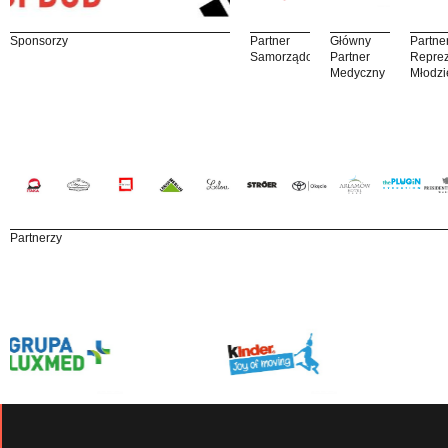
Sponsorzy
Partner
Główny
Partne
Samorządowy
Partner
Reprez
Medyczny
Młodzi
Partnerzy